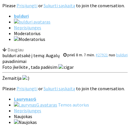
Please
Prisijungti
or
Sukurti sąskaitą
to join the conversation.
bulduri
Neprisijungęs
Moderatorius
Daugiau
bulduri atsakė į temą: Augalų
prieš 8 m. 7 mėn.
#27921
nuo
bulduri
pavadinimai
Foto įkelkite , tada padėsim
Žemaitija
Please
Prisijungti
or
Sukurti sąskaitą
to join the conversation.
LaurynasG
Temos autorius
Neprisijungęs
Naujokas