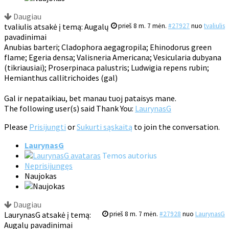
Daugiau
tvaliulis atsakė į temą: Augalų
prieš 8 m. 7 mėn.
#27927
nuo
tvaliulis
pavadinimai
Anubias barteri; Cladophora aegagropila; Ehinodorus green
flame; Egeria densa; Valisneria Americana; Vesicularia dubyana
(tikriausiai); Proserpinaca palustris; Ludwigia repens rubin;
Hemianthus callitrichoides (gal)
Gal ir nepataikiau, bet manau tuoj pataisys mane.
The following user(s) said Thank You:
LaurynasG
Please
Prisijungti
or
Sukurti sąskaitą
to join the conversation.
LaurynasG
Temos autorius
Neprisijungęs
Naujokas
Daugiau
LaurynasG atsakė į temą:
prieš 8 m. 7 mėn.
#27928
nuo
LaurynasG
Augalų pavadinimai