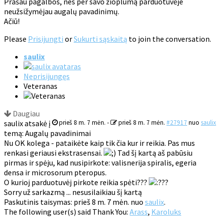
Prašau pagalbos, nes per savo žioplumą parduotuvėje
neužsižymėjau augalų pavadinimų.
Ačiū!
Please
Prisijungti
or
Sukurti sąskaitą
to join the conversation.
saulix
Neprisijungęs
Veteranas
Daugiau
saulix atsakė į
prieš 8 m. 7 mėn.
-
prieš 8 m. 7 mėn.
#27917
nuo
saulix
temą: Augalų pavadinimai
Nu OK kolega - pataikėte kaip tik čia kur ir reikia. Pas mus
renkasi geriausi ekstrasensai.
Tad šį kartą aš pabūsiu
pirmas ir spėju, kad nusipirkote: valisnerija spiralis, egeria
densa ir microsorum pteropus.
O kurioj parduotuvėj pirkote reikia spėti???
??
Sorry už sarkazmą ... nesusilaikiau šį kartą
Paskutinis taisymas: prieš 8 m. 7 mėn. nuo
saulix
.
The following user(s) said Thank You:
Arass
,
Karoluks