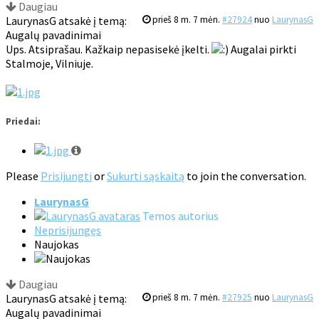
Daugiau
LaurynasG atsakė į temą:
prieš 8 m. 7 mėn.
#27924
nuo
LaurynasG
Augalų pavadinimai
Ups. Atsiprašau. Kažkaip nepasisekė įkelti.
Augalai pirkti
Stalmoje, Vilniuje.
Priedai:
Please
Prisijungti
or
Sukurti sąskaitą
to join the conversation.
LaurynasG
Temos autorius
Neprisijungęs
Naujokas
Daugiau
LaurynasG atsakė į temą:
prieš 8 m. 7 mėn.
#27925
nuo
LaurynasG
Augalų pavadinimai