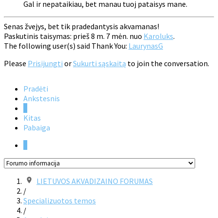
Gal ir nepataikiau, bet manau tuoj pataisys mane.
Senas žvejys, bet tik pradedantysis akvamanas!
Paskutinis taisymas: prieš 8 m. 7 mėn. nuo
Karoluks
.
The following user(s) said Thank You:
LaurynasG
Please
Prisijungti
or
Sukurti sąskaitą
to join the conversation.
Pradėti
Ankstesnis
1
Kitas
Pabaiga
1
LIETUVOS AKVADIZAINO FORUMAS
/
Specializuotos temos
/