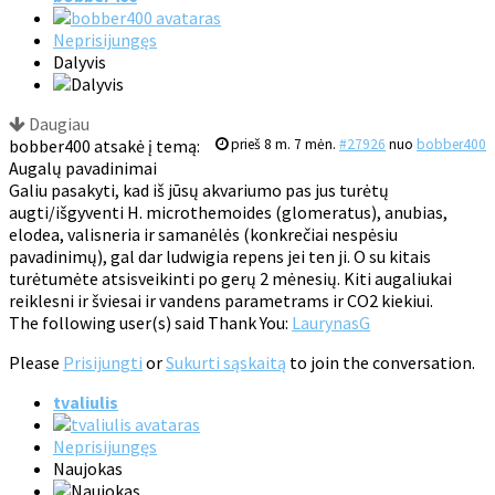
Neprisijungęs
Dalyvis
Daugiau
bobber400 atsakė į temą:
prieš 8 m. 7 mėn.
#27926
nuo
bobber400
Augalų pavadinimai
Galiu pasakyti, kad iš jūsų akvariumo pas jus turėtų
augti/išgyventi H. microthemoides (glomeratus), anubias,
elodea, valisneria ir samanėlės (konkrečiai nespėsiu
pavadinimų), gal dar ludwigia repens jei ten ji. O su kitais
turėtumėte atsisveikinti po gerų 2 mėnesių. Kiti augaliukai
reiklesni ir šviesai ir vandens parametrams ir CO2 kiekiui.
The following user(s) said Thank You:
LaurynasG
Please
Prisijungti
or
Sukurti sąskaitą
to join the conversation.
tvaliulis
Neprisijungęs
Naujokas