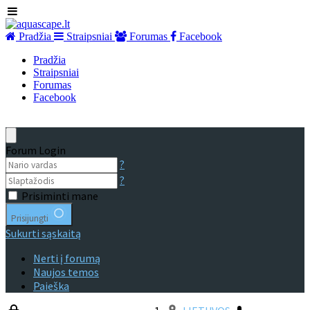
Pradžia
Straipsniai
Forumas
Facebook
Pradžia
Straipsniai
Forumas
Facebook
Forum Login
?
?
Prisiminti mane
Prisijungti
Sukurti sąskaitą
Nerti į forumą
Naujos temos
Paieška