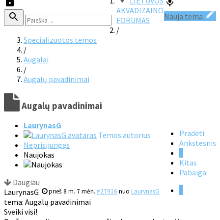
LIETUVOS
AKVADIZAINO
Nauja tema
FORUMAS
/
Specializuotos temos
/
Augalai
/
Augalų pavadinimai
Augalų pavadinimai
LaurynasG
Pradėti
Temos autorius
Ankstesnis
Neprisijungęs
1
Naujokas
Kitas
Pabaiga
Daugiau
1
LaurynasG
prieš 8 m. 7 mėn.
#27916
nuo
LaurynasG
tema: Augalų pavadinimai
Sveiki visi!