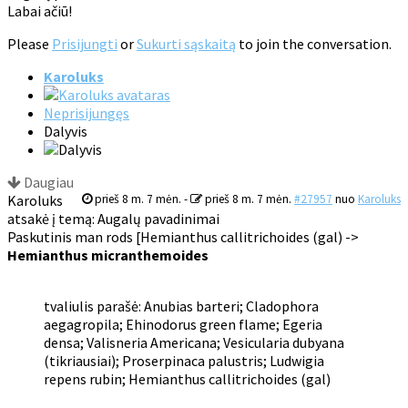
Labai ačiū!
Please
Prisijungti
or
Sukurti sąskaitą
to join the conversation.
Karoluks
Neprisijungęs
Dalyvis
Daugiau
Karoluks
prieš 8 m. 7 mėn.
-
prieš 8 m. 7 mėn.
#27957
nuo
Karoluks
atsakė į temą: Augalų pavadinimai
Paskutinis man rods [Hemianthus callitrichoides (gal) ->
Hemianthus micranthemoides
tvaliulis parašė: Anubias barteri; Cladophora
aegagropila; Ehinodorus green flame; Egeria
densa; Valisneria Americana; Vesicularia dubyana
(tikriausiai); Proserpinaca palustris; Ludwigia
repens rubin; Hemianthus callitrichoides (gal)