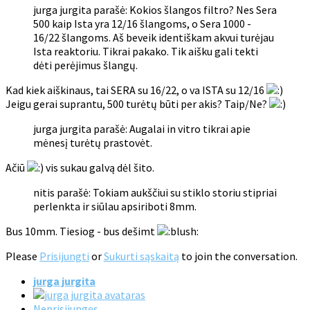
jurga jurgita parašė: Kokios šlangos filtro? Nes Sera
500 kaip Ista yra 12/16 šlangoms, o Sera 1000 -
16/22 šlangoms. Aš beveik identiškam akvui turėjau
Ista reaktoriu. Tikrai pakako. Tik aišku gali tekti
dėti perėjimus šlangų.
Kad kiek aiškinaus, tai SERA su 16/22, o va ISTA su 12/16
Jeigu gerai suprantu, 500 turėtų būti per akis? Taip/Ne?
jurga jurgita parašė: Augalai in vitro tikrai apie
mėnesį turėtų prastovėt.
Ačiū
vis sukau galvą dėl šito.
nitis parašė: Tokiam aukščiui su stiklo storiu stipriai
perlenkta ir siūlau apsiriboti 8mm.
Bus 10mm. Tiesiog - bus dešimt
Please
Prisijungti
or
Sukurti sąskaitą
to join the conversation.
jurga jurgita
Neprisijungęs