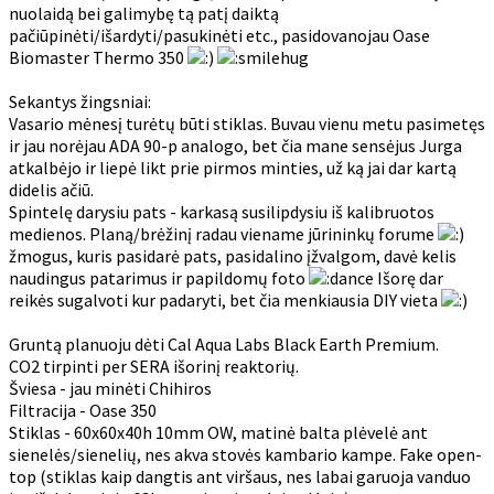
nuolaidą bei galimybę tą patį daiktą
pačiūpinėti/išardyti/pasukinėti etc., pasidovanojau Oase
Biomaster Thermo 350
Sekantys žingsniai:
Vasario mėnesį turėtų būti stiklas. Buvau vienu metu pasimetęs
ir jau norėjau ADA 90-p analogo, bet čia mane sensėjus Jurga
atkalbėjo ir liepė likt prie pirmos minties, už ką jai dar kartą
didelis ačiū.
Spintelę darysiu pats - karkasą susilipdysiu iš kalibruotos
medienos. Planą/brėžinį radau viename jūrininkų forume
žmogus, kuris pasidarė pats, pasidalino įžvalgom, davė kelis
naudingus patarimus ir papildomų foto
Išorę dar
reikės sugalvoti kur padaryti, bet čia menkiausia DIY vieta
Gruntą planuoju dėti Cal Aqua Labs Black Earth Premium.
CO2 tirpinti per SERA išorinį reaktorių.
Šviesa - jau minėti Chihiros
Filtracija - Oase 350
Stiklas - 60x60x40h 10mm OW, matinė balta plėvelė ant
sienelės/sienelių, nes akva stovės kambario kampe. Fake open-
top (stiklas kaip dangtis ant viršaus, nes labai garuoja vanduo