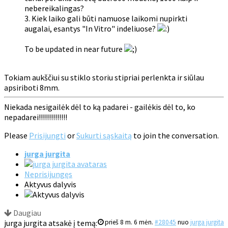
nebereikalingas?
3. Kiek laiko gali būti namuose laikomi nupirkti
augalai, esantys "In Vitro" indeliuose?
To be updated in near future
Tokiam aukščiui su stiklo storiu stipriai perlenkta ir siūlau
apsiriboti 8mm.
Niekada nesigailėk dėl to ką padarei - gailėkis dėl to, ko
nepadarei!!!!!!!!!!!!!!
Please
Prisijungti
or
Sukurti sąskaitą
to join the conversation.
jurga jurgita
Neprisijungęs
Aktyvus dalyvis
Daugiau
jurga jurgita atsakė į temą:
prieš 8 m. 6 mėn.
#28045
nuo
jurga jurgita