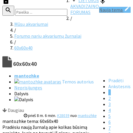
LIETUVOS
AKVADIZAINO
Nauja tema
FORUMAS
/
Mūsų akvariumai
/
Forumo narių akvariumų žurnalai
/
60x60x40
60x60x40
mantozhke
Pradėti
Temos autorius
Ankstesnis
Neprisijungęs
1
Dalyvis
2
3
Daugiau
4
prieš 8 m. 6 mėn.
#28039
nuo
mantozhke
5
mantozhke tema: 60x60x40
6
Pradėsiu naują žurnalą apie kolkas būsimą
7