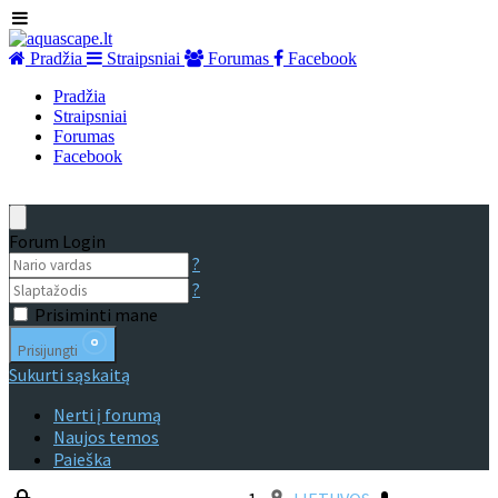
Pradžia
Straipsniai
Forumas
Facebook
Pradžia
Straipsniai
Forumas
Facebook
Forum Login
?
?
Prisiminti mane
Prisijungti
Sukurti sąskaitą
Nerti į forumą
Naujos temos
Paieška