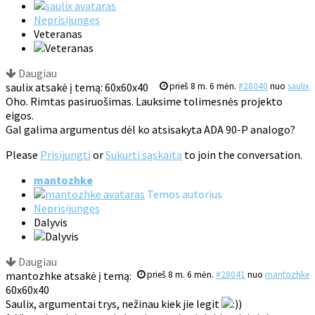
Neprisijungęs
Veteranas
Daugiau
saulix atsakė į temą: 60x60x40
prieš 8 m. 6 mėn.
#28040
nuo
saulix
Oho. Rimtas pasiruošimas. Lauksime tolimesnės projekto
eigos.
Gal galima argumentus dėl ko atsisakyta ADA 90-P analogo?
Please
Prisijungti
or
Sukurti sąskaitą
to join the conversation.
mantozhke
Temos autorius
Neprisijungęs
Dalyvis
Daugiau
mantozhke atsakė į temą:
prieš 8 m. 6 mėn.
#28041
nuo
mantozhke
60x60x40
Saulix, argumentai trys, nežinau kiek jie legit
)