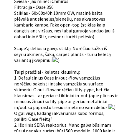
Šviesa - jau minėti Chihiros
Filtracija - Oase 350
Stiklas - 60x60x40h 10mm OW, matinė balta
plėvelė ant sienelės/sienelių, nes akva stovės
kambario kampe. Fake open-top (stiklas kaip
dangtis ant viršaus, nes labai garuoja vanduo jau iš
dabartinio 63ltr, nesinori turėti pelėsio).
Scape'ą dėliosiu gavęs stiklą. Norėčiau kažką iš
seyriu akmens, šakų, carpet plants - turiu keletą
variantų įkvėpimui
Taigi pradžiai - keletas klausimų:
1. Defaultinius Oase in/out-flow vamzdžius
norėčiau pakeisti intake vamzdžiu su surface
skimeriu. O out-flow norėčiau lilly-pype, bet čia
klausimas - ar geriau stikliniai in-out (apie pliusus ir
minusus žinau) su lily-pipe ar geriau metaliniai
in/out su paprastu tiesiu išmetimo vamzdeliu?
O gal visgi, kadangi akvariumas kubo formos,
palikti Oase fleitą?
2. Išorinis SERA reaktorius. Mano galva būsimam
tūriui per akis turėtų būti 500 modelio, 1000 kaip ir