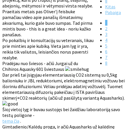
projektą, kuris po truputį iš planų, svajonių,
8
abejonių, mėtymosi ir vėtymosi virsta realybe.
Kitas
Praeitais metais pas Oliver'į feisbuke
Pabaiga
pamačiau video apie panašių išmatavimų
1
akvariumą, kurio gale buvo sumpas. Tad pirma
2
mintis buvo - this is a great idea - noriu kažko
3
panašaus.
4
Po pokalbių ir konsultacijų su veteranais, likau
5
prie minties apie kubiką. Vieta jam lyg ir yra,
6
reikia tik valiutos, leisiančios norus paversti
7
realybe.
8
Pradėjau nuo šviesos - ačiū Jurgai už du
Chihiros Aquasky 601 šviestuvus
Dar prieš tai įsigyjau elementariausią CO2 sistemą su 0,5kg
balioniuku ir JBL reduktoriumi, elektromagnetiniu vožtuvu bei
išoriniu difuzioriumi. Vėliau pridėjau adatinį vožtuvėlį. Tuomet
elementariausią difuzorių pakeičiau į ISTA paviršiaus
skimerį+CO2 reaktorių (ačiū už pasiūlytą variantą Aquasharks).
Šioj vietoj lyg ir buvau sustojęs bei žaidžiau laboratoriją savo
testų poligone -
tema čia
.
Gimtadienio/Kalėdų proga, ir ačiū Aquasharks už kalėdinę