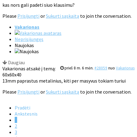
kas nors gali padeti siuo klausimu?
Please
Prisijungti
or
Sukurti sąskaitą
to join the conversation.
Vakarionas
Neprisijungęs
Naujokas
Daugiau
Vakarionas atsakė į temą:
prieš 8 m. 6 mėn.
#28059
nuo
Vakarionas
60x60x40
13mm paprastus metalinius, kiti per masyvus tokiam turiui
Please
Prisijungti
or
Sukurti sąskaitą
to join the conversation.
Pradėti
Ankstesnis
1
2
3