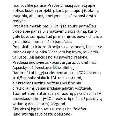
mantozhke parašė: Pradėsiu naują žurnalą apie
kolkas būsimą projektą, kuris po truputį iš planų,
svajonių, abejonių, mėtymosi ir vėtymosi virsta
realybe.
Praeitais metais pas Oliver'į feisbuke pamačiau
video apie panašių išmatavimų akvariumą, kurio
gale buvo sumpas. Tad pirma mintis buvo - this is a
great idea - noriu kažko panašaus.
Po pokalbių ir konsultacijų su veteranais, likau prie
minties apie kubiką. Vieta jam lyg ir yra, reikia tik
valiutos, leisiančios norus paversti realybe.
Pradėjau nuo šviesos - ačiū Jurgai už du Chihiros
Aquasky 601 šviestuvus
Dar prieš tai įsigyjau elementariausią CO2 sistemą
su 0,5kg balioniuku ir JBL reduktoriumi,
elektromagnetiniu vožtuvu bei išoriniu
difuzioriumi. Vėliau pridėjau adatinį vožtuvėlį.
Tuomet elementariausią difuzorių pakeičiau į ISTA
paviršiaus skimerį+CO2 reaktorių (ačiū už pasiūlytą
variantą Aquasharks).
Šioj vietoj lyg ir buvau sustojęs bei žaidžiau
laboratoriją savo testų poligone -