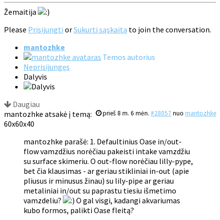
Žemaitija
Please
Prisijungti
or
Sukurti sąskaitą
to join the conversation.
mantozhke
Temos autorius
Neprisijungęs
Dalyvis
Daugiau
mantozhke atsakė į temą:
prieš 8 m. 6 mėn.
#28057
nuo
mantozhke
60x60x40
mantozhke parašė: 1. Defaultinius Oase in/out-
flow vamzdžius norėčiau pakeisti intake vamzdžiu
su surface skimeriu. O out-flow norėčiau lilly-pype,
bet čia klausimas - ar geriau stikliniai in-out (apie
pliusus ir minusus žinau) su lily-pipe ar geriau
metaliniai in/out su paprastu tiesiu išmetimo
vamzdeliu?
O gal visgi, kadangi akvariumas
kubo formos, palikti Oase fleitą?