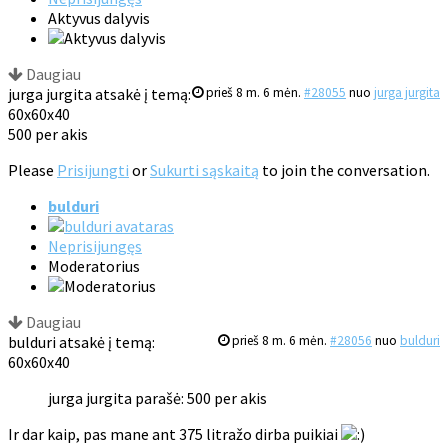
Aktyvus dalyvis
Daugiau
jurga jurgita atsakė į temą:
prieš 8 m. 6 mėn.
#28055
nuo
jurga jurgita
60x60x40
500 per akis
Please
Prisijungti
or
Sukurti sąskaitą
to join the conversation.
bulduri
Neprisijungęs
Moderatorius
Daugiau
bulduri atsakė į temą:
prieš 8 m. 6 mėn.
#28056
nuo
bulduri
60x60x40
jurga jurgita parašė: 500 per akis
Ir dar kaip, pas mane ant 375 litražo dirba puikiai