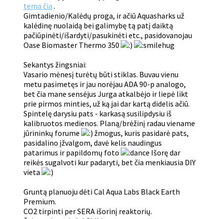
tema čia
.
Gimtadienio/Kalėdų proga, ir ačiū Aquasharks už
kalėdinę nuolaidą bei galimybę tą patį daiktą
pačiūpinėti/išardyti/pasukinėti etc., pasidovanojau
Oase Biomaster Thermo 350
Sekantys žingsniai:
Vasario mėnesį turėtų būti stiklas. Buvau vienu
metu pasimetęs ir jau norėjau ADA 90-p analogo,
bet čia mane sensėjus Jurga atkalbėjo ir liepė likt
prie pirmos minties, už ką jai dar kartą didelis ačiū.
Spintelę darysiu pats - karkasą susilipdysiu iš
kalibruotos medienos. Planą/brėžinį radau viename
jūrininkų forume
žmogus, kuris pasidarė pats,
pasidalino įžvalgom, davė kelis naudingus
patarimus ir papildomų foto
Išorę dar
reikės sugalvoti kur padaryti, bet čia menkiausia DIY
vieta
Gruntą planuoju dėti Cal Aqua Labs Black Earth
Premium.
CO2 tirpinti per SERA išorinį reaktorių.