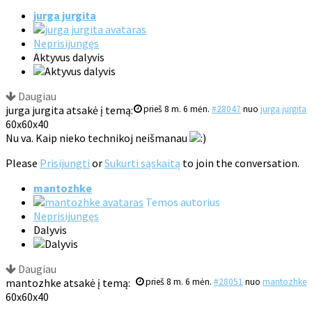
jurga jurgita
Neprisijungęs
Aktyvus dalyvis
Daugiau
jurga jurgita atsakė į temą:
prieš 8 m. 6 mėn.
#28047
nuo
jurga jurgita
60x60x40
Nu va. Kaip nieko technikoj neišmanau
Please
Prisijungti
or
Sukurti sąskaitą
to join the conversation.
mantozhke
Temos autorius
Neprisijungęs
Dalyvis
Daugiau
mantozhke atsakė į temą:
prieš 8 m. 6 mėn.
#28051
nuo
mantozhke
60x60x40