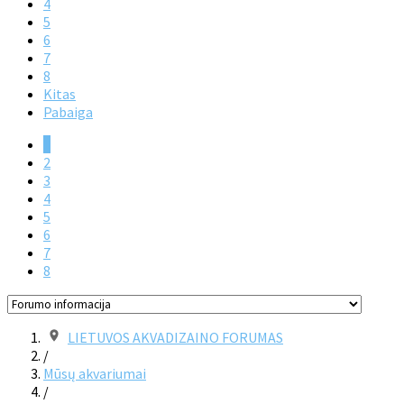
4
5
6
7
8
Kitas
Pabaiga
1
2
3
4
5
6
7
8
LIETUVOS AKVADIZAINO FORUMAS
/
Mūsų akvariumai
/