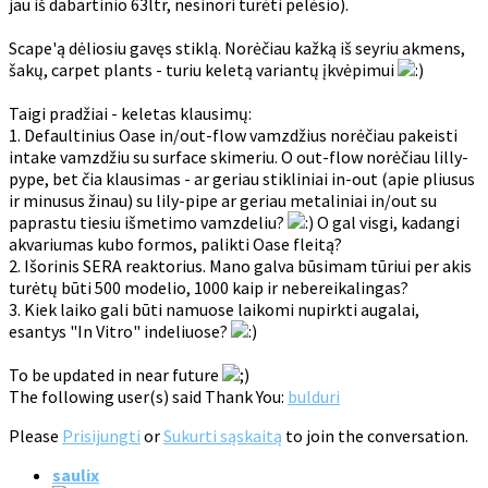
jau iš dabartinio 63ltr, nesinori turėti pelėsio).
Scape'ą dėliosiu gavęs stiklą. Norėčiau kažką iš seyriu akmens,
šakų, carpet plants - turiu keletą variantų įkvėpimui
Taigi pradžiai - keletas klausimų:
1. Defaultinius Oase in/out-flow vamzdžius norėčiau pakeisti
intake vamzdžiu su surface skimeriu. O out-flow norėčiau lilly-
pype, bet čia klausimas - ar geriau stikliniai in-out (apie pliusus
ir minusus žinau) su lily-pipe ar geriau metaliniai in/out su
paprastu tiesiu išmetimo vamzdeliu?
O gal visgi, kadangi
akvariumas kubo formos, palikti Oase fleitą?
2. Išorinis SERA reaktorius. Mano galva būsimam tūriui per akis
turėtų būti 500 modelio, 1000 kaip ir nebereikalingas?
3. Kiek laiko gali būti namuose laikomi nupirkti augalai,
esantys "In Vitro" indeliuose?
To be updated in near future
The following user(s) said Thank You:
bulduri
Please
Prisijungti
or
Sukurti sąskaitą
to join the conversation.
saulix