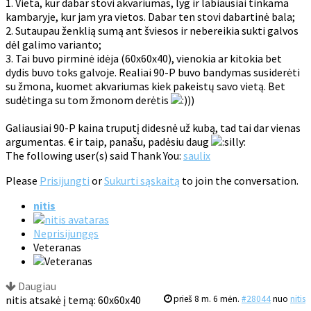
1. Vieta, kur dabar stovi akvariumas, lyg ir labiausiai tinkama
kambaryje, kur jam yra vietos. Dabar ten stovi dabartinė bala;
2. Sutaupau ženklią sumą ant šviesos ir nebereikia sukti galvos
dėl galimo varianto;
3. Tai buvo pirminė idėja (60x60x40), vienokia ar kitokia bet
dydis buvo toks galvoje. Realiai 90-P buvo bandymas susiderėti
su žmona, kuomet akvariumas kiek pakeistų savo vietą. Bet
sudėtinga su tom žmonom derėtis
))
Galiausiai 90-P kaina truputį didesnė už kubą, tad tai dar vienas
argumentas. € ir taip, panašu, padėsiu daug
The following user(s) said Thank You:
saulix
Please
Prisijungti
or
Sukurti sąskaitą
to join the conversation.
nitis
Neprisijungęs
Veteranas
Daugiau
nitis atsakė į temą: 60x60x40
prieš 8 m. 6 mėn.
#28044
nuo
nitis