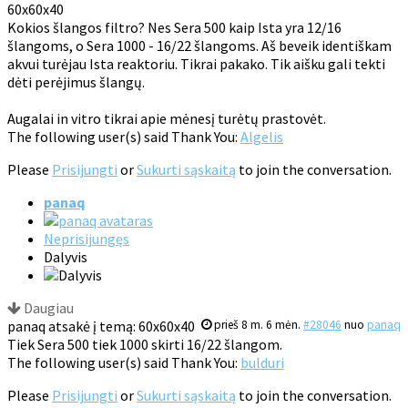
60x60x40
Kokios šlangos filtro? Nes Sera 500 kaip Ista yra 12/16
šlangoms, o Sera 1000 - 16/22 šlangoms. Aš beveik identiškam
akvui turėjau Ista reaktoriu. Tikrai pakako. Tik aišku gali tekti
dėti perėjimus šlangų.
Augalai in vitro tikrai apie mėnesį turėtų prastovėt.
The following user(s) said Thank You:
Algelis
Please
Prisijungti
or
Sukurti sąskaitą
to join the conversation.
panaq
Neprisijungęs
Dalyvis
Daugiau
panaq atsakė į temą: 60x60x40
prieš 8 m. 6 mėn.
#28046
nuo
panaq
Tiek Sera 500 tiek 1000 skirti 16/22 šlangom.
The following user(s) said Thank You:
bulduri
Please
Prisijungti
or
Sukurti sąskaitą
to join the conversation.