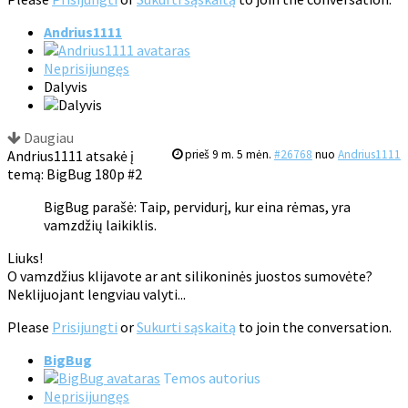
Andrius1111
Neprisijungęs
Dalyvis
Daugiau
Andrius1111 atsakė į
prieš 9 m. 5 mėn.
#26768
nuo
Andrius1111
temą: BigBug 180p #2
BigBug parašė: Taip, pervidurį, kur eina rėmas, yra
vamzdžių laikiklis.
Liuks!
O vamzdžius klijavote ar ant silikoninės juostos sumovėte?
Neklijuojant lengviau valyti...
Please
Prisijungti
or
Sukurti sąskaitą
to join the conversation.
BigBug
Temos autorius
Neprisijungęs