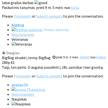
labai gražus darbas
Paskutinis taisymas: prieš 9 m. 5 mėn. nuo
Esta
.
Please
Prisijungti
or
Sukurti sąskaitą
to join the conversation.
BigBug
Temos autorius
Neprisijungęs
Veteranas
Daugiau
BigBug atsakė į temą: BigBug
prieš 9 m. 5 mėn.
#26869
nuo
BigBug
180p #2
Taip, ten peilis. O augalai susodinti į JBL sansibar river gruntą.
Please
Prisijungti
or
Sukurti sąskaitą
to join the conversation.
arunas74
Neprisijungęs
Naujokas