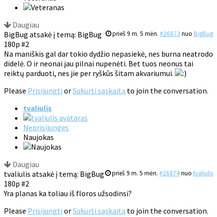
Daugiau
BigBug atsakė į temą: BigBug
prieš 9 m. 5 mėn.
#26873
nuo
BigBug
180p #2
Na maniškis gal dar tokio dydžio nepasiekė, nes burna neatrodo
didelė. O ir neonai jau pilnai nupenėti. Bet tuos neonus tai
reiktų parduoti, nes jie per ryškūs šitam akvariumui.
Please
Prisijungti
or
Sukurti sąskaitą
to join the conversation.
tvaliulis
Neprisijungęs
Naujokas
Daugiau
tvaliulis atsakė į temą: BigBug
prieš 9 m. 5 mėn.
#26874
nuo
tvaliulis
180p #2
Yra planas ka toliau iš floros užsodinsi?
Please
Prisijungti
or
Sukurti sąskaitą
to join the conversation.