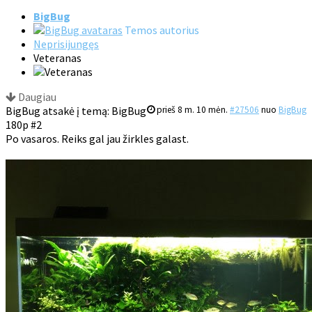
BigBug
Temos autorius
Neprisijungęs
Veteranas
Daugiau
BigBug atsakė į temą: BigBug
prieš 8 m. 10 mėn.
#27506
nuo
BigBug
180p #2
Po vasaros. Reiks gal jau žirkles galast.