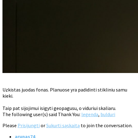
Uzkistas juodas fonas. Planuose yra padidinti stikliniu samu
kieki.
Taip pat sijojimui isigyti geopagusu, o viduriui skaliaru.
The following user(s) said Thank You:
legenda
,
bulduri
Please
Prisijungti
or
Sukurti sąskaitą
to join the conversation.
arunas74