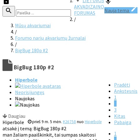
LIETUVOS
AKVADIZAINO
Nauja tema
FORUMAS
/
Mūsų akvariumai
/
Forumo narių akvariumų žurnalai
/
BigBug 180p #2
BigBug 180p #2
Hiperbole
Pradėti
Ankstesnis
Neprisijungęs
1
Naujokas
2
3
Daugiau
Kitas
Hiperbole
prieš 9 m. 5 mėn.
#26758
nuo
Hiperbole
Pabaiga
atsakė į temą: BigBug 180p #2
1
man žaliam paaiškinkit, tai sumpas skaitosi
2