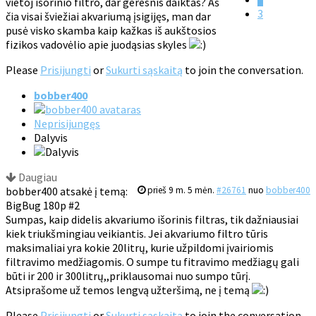
vietoj išorinio filtro, dar geresnis daiktas? Aš
3
čia visai šviežiai akvariumą įsigijęs, man dar
pusė visko skamba kaip kažkas iš aukštosios
fizikos vadovėlio apie juodąsias skyles
Please
Prisijungti
or
Sukurti sąskaitą
to join the conversation.
bobber400
Neprisijungęs
Dalyvis
Daugiau
bobber400 atsakė į temą:
prieš 9 m. 5 mėn.
#26761
nuo
bobber400
BigBug 180p #2
Sumpas, kaip didelis akvariumo išorinis filtras, tik dažniausiai
kiek triukšmingiau veikiantis. Jei akvariumo filtro tūris
maksimaliai yra kokie 20litrų, kurie užpildomi įvairiomis
filtravimo medžiagomis. O sumpe tu fitravimo medžiagų gali
būti ir 200 ir 300litrų,,priklausomai nuo sumpo tūrį.
Atsiprašome už temos lengvą užteršimą, ne į temą
Please
Prisijungti
or
Sukurti sąskaitą
to join the conversation.