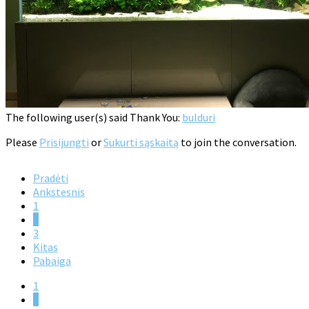
The following user(s) said Thank You:
bulduri
Please
Prisijungti
or
Sukurti sąskaitą
to join the conversation.
Pradėti
Ankstesnis
1
2
3
Kitas
Pabaiga
1
2