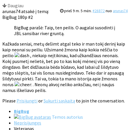
Daugiau
arunas74 atsakė į temą:
prieš 9 m. 5 mėn.
#26872
nuo
arunas74
BigBug 180p #2
BigBug parašė: Taip, ten peilis. O augalai susodinti į
JBL sansibar river gruntą.
Kažkada seniai, metų dešimt atgal teko ir man tokį derinį kaip
kaip neonai su peiliu. Užsimanė žmona kaip kokia nėščia to
peilio
, niekaip neįtikinau, kad užkandžiaus neonais.
Kokį pusmetį nelietė, bet po to kas kokį mėnesį vis po vieną
dingdavo. Bet didžiausia bėda būdavo, kad labai už šildytuvo
mėgo slėptis, tai vis šonus nusidegindavo. Teko dar ir apsaugą
šildytuvui pirkti. Tai va, tokia ta mano istorija apie žmonos
norus
. Neonų akvoj neliko anksčiau, nei į naujus
namus iškeliavo peilis.
Please
Prisijungti
or
Sukurti sąskaitą
to join the conversation.
BigBug
Temos autorius
Neprisijungęs
Veteranas