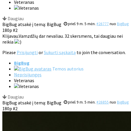
Veteranas
Daugiau
BigBug atsakė į temą: BigBug
prieš 9 m. 5 mėn.
#26777
nuo
BigBug
180p #2
Klijavau.Vamzdžių dar nevaliau. 32 skersmens, tai daugiau nei
reikia
Please
Prisijungti
or
Sukurti sąskaitą
to join the conversation.
BigBug
Temos autorius
Neprisijungęs
Veteranas
Daugiau
BigBug atsakė į temą: BigBug
prieš 9 m. 5 mėn.
#26855
nuo
BigBug
180p #2