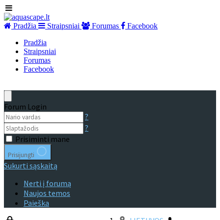
Pradžia
Straipsniai
Forumas
Facebook
Pradžia
Straipsniai
Forumas
Facebook
Forum Login
?
?
Prisiminti mane
Prisijungti
Sukurti sąskaitą
Nerti į forumą
Naujos temos
Paieška