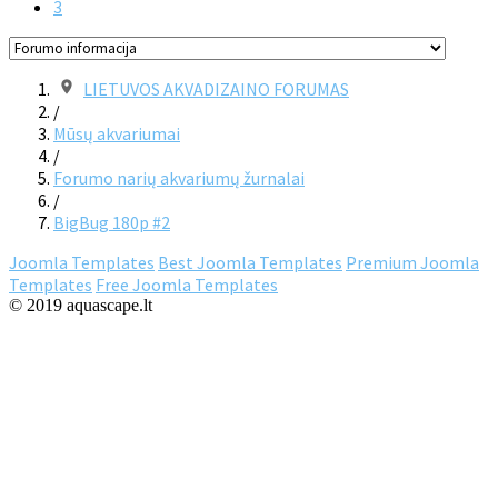
3
LIETUVOS AKVADIZAINO FORUMAS
/
Mūsų akvariumai
/
Forumo narių akvariumų žurnalai
/
BigBug 180p #2
Joomla Templates
Best Joomla Templates
Premium Joomla
Templates
Free Joomla Templates
© 2019 aquascape.lt