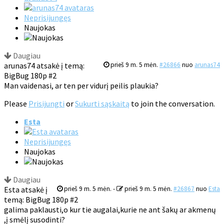
Neprisijungęs
Naujokas
Daugiau
arunas74 atsakė į temą:
prieš 9 m. 5 mėn.
#26866
nuo
arunas74
BigBug 180p #2
Man vaidenasi, ar ten per vidurį peilis plaukia?
Please
Prisijungti
or
Sukurti sąskaitą
to join the conversation.
Esta
Neprisijungęs
Naujokas
Daugiau
Esta atsakė į
prieš 9 m. 5 mėn.
-
prieš 9 m. 5 mėn.
#26867
nuo
Esta
temą: BigBug 180p #2
galima paklausti,o kur tie augalai,kurie ne ant šakų ar akmenų
,į smėlį susodinti?