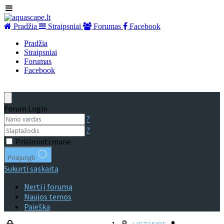
Pradžia
Straipsniai
Forumas
Facebook
Pradžia
Straipsniai
Forumas
Facebook
Forum Login
?
?
Prisiminti mane
Prisijungti
Sukurti sąskaitą
Nerti į forumą
Naujos temos
Paieška