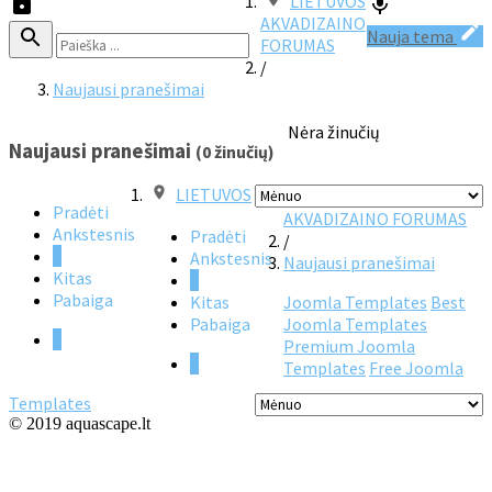
LIETUVOS
AKVADIZAINO
Nauja tema
FORUMAS
/
Naujausi pranešimai
Nėra žinučių
Naujausi pranešimai
(0 žinučių)
LIETUVOS
Pradėti
AKVADIZAINO FORUMAS
Ankstesnis
Pradėti
/
1
Ankstesnis
Naujausi pranešimai
Kitas
1
Pabaiga
Kitas
Joomla Templates
Best
Pabaiga
Joomla Templates
1
Premium Joomla
1
Templates
Free Joomla
Templates
© 2019 aquascape.lt