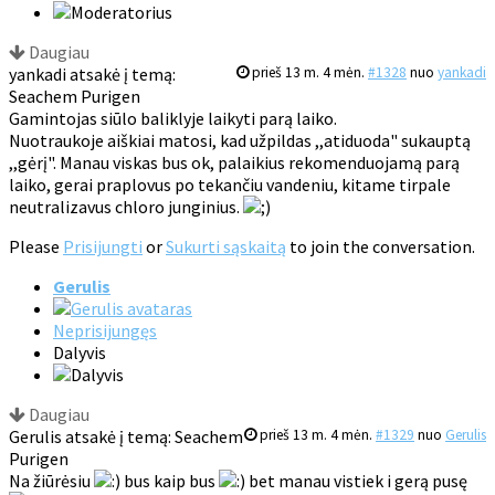
Daugiau
yankadi atsakė į temą:
prieš 13 m. 4 mėn.
#1328
nuo
yankadi
Seachem Purigen
Gamintojas siūlo baliklyje laikyti parą laiko.
Nuotraukoje aiškiai matosi, kad užpildas ,,atiduoda" sukauptą
,,gėrį". Manau viskas bus ok, palaikius rekomenduojamą parą
laiko, gerai praplovus po tekančiu vandeniu, kitame tirpale
neutralizavus chloro junginius.
Please
Prisijungti
or
Sukurti sąskaitą
to join the conversation.
Gerulis
Neprisijungęs
Dalyvis
Daugiau
Gerulis atsakė į temą: Seachem
prieš 13 m. 4 mėn.
#1329
nuo
Gerulis
Purigen
Na žiūrėsiu
bus kaip bus
bet manau vistiek i gerą pusę