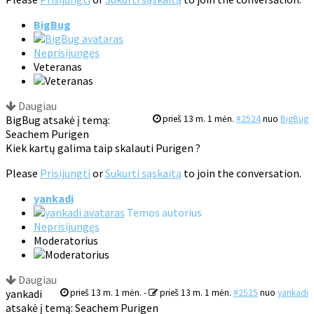
BigBug
Neprisijungęs
Veteranas
Daugiau
BigBug atsakė į temą:
prieš 13 m. 1 mėn.
#2524
nuo
BigBug
Seachem Purigen
Kiek kartų galima taip skalauti Purigen ?
Please
Prisijungti
or
Sukurti sąskaitą
to join the conversation.
yankadi
Temos autorius
Neprisijungęs
Moderatorius
Daugiau
yankadi
prieš 13 m. 1 mėn.
-
prieš 13 m. 1 mėn.
#2525
nuo
yankadi
atsakė į temą: Seachem Purigen