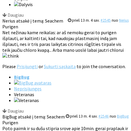
Daugiau
Nerius atsakė į temą: Seachem
prieš 13 m. 4 sav.
#2545
nuo
Nerius
Purigen
Net nežinau kame reikalas: ar aš nemoku gerai to purigen
išplauti, ar kaltinti tai, kad naudojau plastmasinį indą jam
išplauti, nes ir tris paras laikytas citrinos rūgšties tirpale vis
teik jaučiu chloro kvapą... Arba mano uoslė labai jautri chlorui
Please
Prisijungti
or
Sukurti sąskaitą
to join the conversation.
BigBug
Neprisijungęs
Veteranas
Daugiau
BigBug atsakė į temą: Seachem
prieš 13 m. 4 sav.
#2546
nuo
BigBug
Purigen
Poto paimk ir su dušu stipria srove apie 10min. gerai praplauk ir