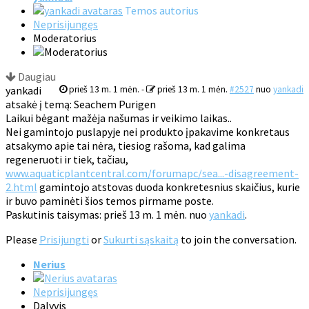
Temos autorius
Neprisijungęs
Moderatorius
Daugiau
yankadi
prieš 13 m. 1 mėn.
-
prieš 13 m. 1 mėn.
#2527
nuo
yankadi
atsakė į temą: Seachem Purigen
Laikui bėgant mažėja našumas ir veikimo laikas..
Nei gamintojo puslapyje nei produkto įpakavime konkretaus
atsakymo apie tai nėra, tiesiog rašoma, kad galima
regeneruoti ir tiek, tačiau,
www.aquaticplantcentral.com/forumapc/sea...-disagreement-
2.html
gamintojo atstovas duoda konkretesnius skaičius, kurie
ir buvo paminėti šios temos pirmame poste.
Paskutinis taisymas: prieš 13 m. 1 mėn. nuo
yankadi
.
Please
Prisijungti
or
Sukurti sąskaitą
to join the conversation.
Nerius
Neprisijungęs
Dalyvis