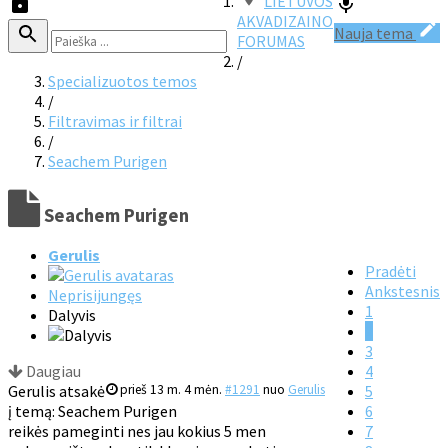
LIETUVOS
AKVADIZAINO
Nauja tema
FORUMAS
/
Specializuotos temos
/
Filtravimas ir filtrai
/
Seachem Purigen
Seachem Purigen
Gerulis
Pradėti
Ankstesnis
Neprisijungęs
1
Dalyvis
2
3
Daugiau
4
Gerulis atsakė
prieš 13 m. 4 mėn.
#1291
nuo
Gerulis
5
į temą: Seachem Purigen
6
reikės pameginti nes jau kokius 5 men
7