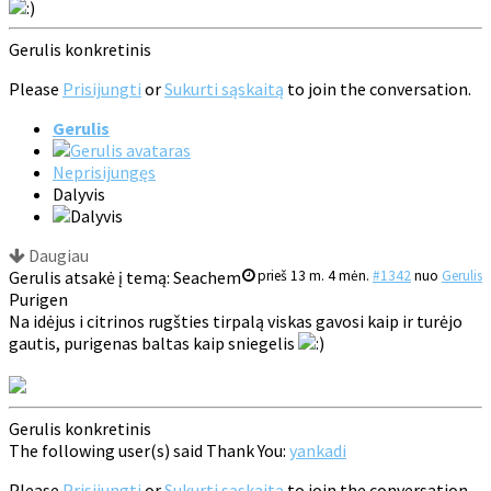
Gerulis konkretinis
Please
Prisijungti
or
Sukurti sąskaitą
to join the conversation.
Gerulis
Neprisijungęs
Dalyvis
Daugiau
Gerulis atsakė į temą: Seachem
prieš 13 m. 4 mėn.
#1342
nuo
Gerulis
Purigen
Na idėjus i citrinos rugšties tirpalą viskas gavosi kaip ir turėjo
gautis, purigenas baltas kaip sniegelis
Gerulis konkretinis
The following user(s) said Thank You:
yankadi
Please
Prisijungti
or
Sukurti sąskaitą
to join the conversation.