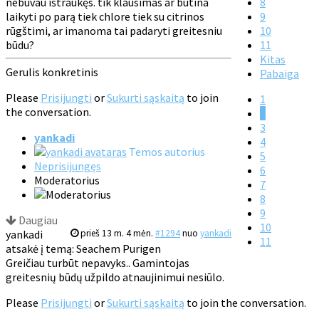
nebuvau ištraukęs. tik klausimas ar butina
8
laikyti po parą tiek chlore tiek su citrinos
9
rūgštimi, ar imanoma tai padaryti greitesniu
10
būdu?
11
Kitas
Gerulis konkretinis
Pabaiga
Please
Prisijungti
or
Sukurti sąskaitą
to join
1
the conversation.
2
3
yankadi
4
Temos autorius
5
Neprisijungęs
6
Moderatorius
7
8
9
Daugiau
10
yankadi
prieš 13 m. 4 mėn.
#1294
nuo
yankadi
11
atsakė į temą: Seachem Purigen
Greičiau turbūt nepavyks.. Gamintojas
greitesnių būdų užpildo atnaujinimui nesiūlo.
Please
Prisijungti
or
Sukurti sąskaitą
to join the conversation.