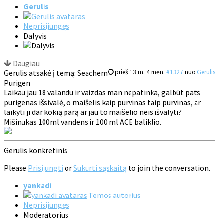
Gerulis
Neprisijungęs
Dalyvis
Daugiau
Gerulis atsakė į temą: Seachem
prieš 13 m. 4 mėn.
#1327
nuo
Gerulis
Purigen
Laikau jau 18 valandu ir vaizdas man nepatinka, galbūt pats
purigenas išsivalė, o maišelis kaip purvinas taip purvinas, ar
laikyti ji dar kokią parą ar jau to maišelio neis išvalyti?
Mišinukas 100ml vandens ir 100 ml ACE baliklio.
Gerulis konkretinis
Please
Prisijungti
or
Sukurti sąskaitą
to join the conversation.
yankadi
Temos autorius
Neprisijungęs
Moderatorius