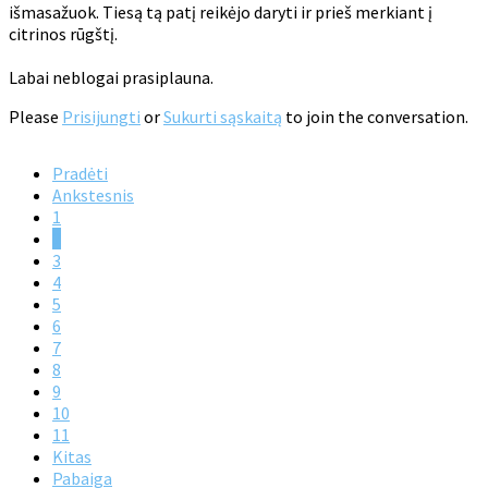
išmasažuok. Tiesą tą patį reikėjo daryti ir prieš merkiant į
citrinos rūgštį.
Labai neblogai prasiplauna.
Please
Prisijungti
or
Sukurti sąskaitą
to join the conversation.
Pradėti
Ankstesnis
1
2
3
4
5
6
7
8
9
10
11
Kitas
Pabaiga