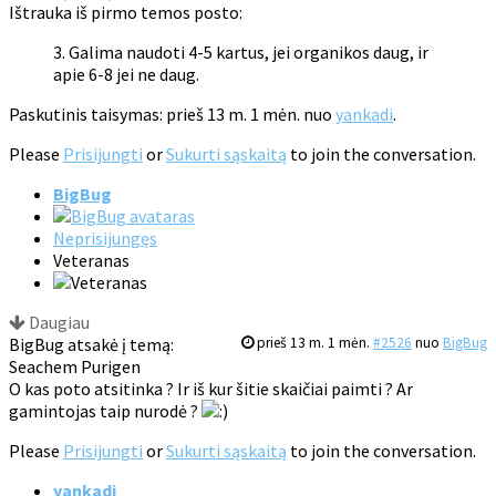
Ištrauka iš pirmo temos posto:
3. Galima naudoti 4-5 kartus, jei organikos daug, ir
apie 6-8 jei ne daug.
Paskutinis taisymas: prieš 13 m. 1 mėn. nuo
yankadi
.
Please
Prisijungti
or
Sukurti sąskaitą
to join the conversation.
BigBug
Neprisijungęs
Veteranas
Daugiau
BigBug atsakė į temą:
prieš 13 m. 1 mėn.
#2526
nuo
BigBug
Seachem Purigen
O kas poto atsitinka ? Ir iš kur šitie skaičiai paimti ? Ar
gamintojas taip nurodė ?
Please
Prisijungti
or
Sukurti sąskaitą
to join the conversation.
yankadi