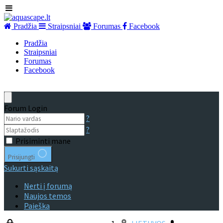
Pradžia
Straipsniai
Forumas
Facebook
Pradžia
Straipsniai
Forumas
Facebook
Forum Login
?
?
Prisiminti mane
Prisijungti
Sukurti sąskaitą
Nerti į forumą
Naujos temos
Paieška