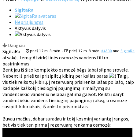
SigitaRa
Neprisijungęs
Aktyvus dalyvis
Daugiau
SigitaRa
prieš 12 m. 8 mėn.
-
prieš 12 m. 8 mėn.
#4630
nuo
SigitaRa
atsakė į temą: Atvirkštinės osmozės vandens filtro
pasirinkimas
Bent jau iš šito komplekto osmozė bėgs labai silpna srovele.
Nebent iš prieš tai prisipiltų kibirų per kelias paras
Taigi,
vis tiek reiks tų kibirų. Į rezervuarą prisirenka lašas po lašo, taip
kad apie kažkokį tiesioginį pajungimą ir maišymą su
vandentiekio vandeniu nelabai galima galvot. Reiktų daryt
vandentiekio vandens tiesioginį pajungimą į akvą, o osmozę
susipilt kibiriukais, iš anksto prisirinktais.
Buvau mačius, dabar suradau ir tokį kosminį variantą įrangos,
bet vis tiek ten pirma į rezervuarą renkama osmozė: