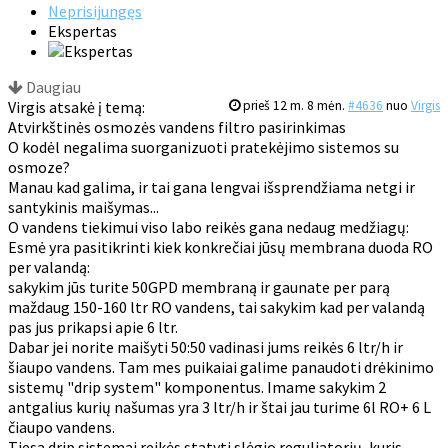
Neprisijungęs
Ekspertas
Daugiau
Virgis atsakė į temą:
prieš 12 m. 8 mėn.
#4636
nuo
Virgis
Atvirkštinės osmozės vandens filtro pasirinkimas
O kodėl negalima suorganizuoti pratekėjimo sistemos su
osmoze?
Manau kad galima, ir tai gana lengvai išsprendžiama netgi ir
santykinis maišymas...
O vandens tiekimui viso labo reikės gana nedaug medžiagų:
Esmė yra pasitikrinti kiek konkrečiai jūsų membrana duoda RO
per valandą:
sakykim jūs turite 50GPD membraną ir gaunate per parą
maždaug 150-160 ltr RO vandens, tai sakykim kad per valandą
pas jus prikapsi apie 6 ltr.
Dabar jei norite maišyti 50:50 vadinasi jums reikės 6 ltr/h ir
šiaupo vandens. Tam mes puikaiai galime panaudoti drėkinimo
sistemų "drip system" komponentus. Imame sakykim 2
antgalius kurių našumas yra 3 ltr/h ir štai jau turime 6l RO+ 6 L
čiaupo vandens.
Tiesa drip sistemai reikės statyti slėgio reguliatorių, kuris