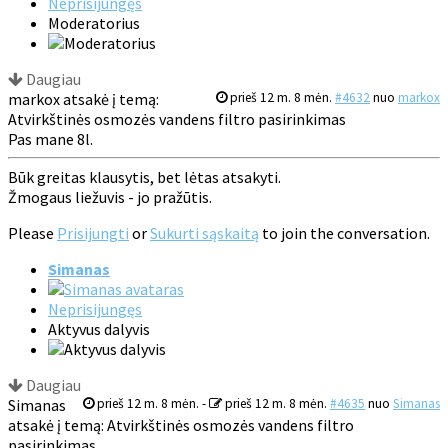
Neprisijungęs
Moderatorius
Daugiau
markox atsakė į temą:
prieš 12 m. 8 mėn.
#4632
nuo
markox
Atvirkštinės osmozės vandens filtro pasirinkimas
Pas mane 8l.
Būk greitas klausytis, bet lėtas atsakyti.
Žmogaus liežuvis - jo pražūtis.
Please
Prisijungti
or
Sukurti sąskaitą
to join the conversation.
Simanas
Neprisijungęs
Aktyvus dalyvis
Daugiau
Simanas
prieš 12 m. 8 mėn.
-
prieš 12 m. 8 mėn.
#4635
nuo
Simanas
atsakė į temą: Atvirkštinės osmozės vandens filtro
pasirinkimas