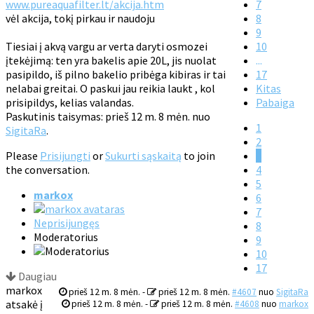
www.pureaquafilter.lt/akcija.htm
7
vėl akcija, tokį pirkau ir naudoju
8
9
Tiesiai į akvą vargu ar verta daryti osmozei
10
įtekėjimą: ten yra bakelis apie 20L, jis nuolat
...
pasipildo, iš pilno bakelio pribėga kibiras ir tai
17
nelabai greitai. O paskui jau reikia laukt , kol
Kitas
prisipildys, kelias valandas.
Pabaiga
Paskutinis taisymas: prieš 12 m. 8 mėn. nuo
1
SigitaRa
.
2
Please
Prisijungti
or
Sukurti sąskaitą
to join
3
the conversation.
4
5
markox
6
7
Neprisijungęs
8
Moderatorius
9
10
17
Daugiau
markox
prieš 12 m. 8 mėn.
-
prieš 12 m. 8 mėn.
#4607
nuo
SigitaRa
atsakė į
prieš 12 m. 8 mėn.
-
prieš 12 m. 8 mėn.
#4608
nuo
markox