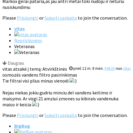
Markox gerai pataria,as jau antri metai toki nudoju ir neturiu
nusiskundimu
Please
Prisijungti
or
Sukurti sąskaitą
to join the conversation.
vitas
Neprisijungęs
Veteranas
Daugiau
vitas atsakė į temą: Atvirkštinės
prieš 12 m. 8 mėn.
#4620
nuo
vitas
osmozės vandens filtro pasirinkimas
Tie filtrai visi plius minus vienodi
Nejau niekas jokiu gudriu minciu del vandens keitimo ir
maisymo. Ar visgi 21 amziui zmones su kibirais vandenuka
maiso ir keicia
Please
Prisijungti
or
Sukurti sąskaitą
to join the conversation.
BigBug