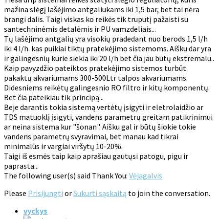
mažina slėgį lašėjimo antgaliukams iki 1,5 bar, bet tai nėra
brangi dalis. Taigi viskas ko reikės tik truputį pažaisti su
santechninėmis detalėmis ir PU vamzdeliais...
Tų lašėjimo antgalių yra visokių pradedant nuo berods 1,5 l/h
iki 4 l/h. kas puikiai tiktų pratekėjimo sistemoms. Aišku dar yra
ir galingesnių kurie siekia iki 20 l/h bet čia jau būtų ekstremalu..
Kaip pavyzdžio pateiktos pratekėjimo sistemos turbūt
pakaktų akvariumams 300-500Ltr talpos akvariumams.
Didesniems reikėtų galingesnio RO filtro ir kitų komponentų.
Bet čia pateikiau tik principą...
Beje darantis tokia sistemą vertėtų įsigyti ir eletrolaidžio ar
TDS matuoklį įsigyti, vandens parametrų greitam patikrinimui
ar neina sistema kur "šonan". Aišku gal ir būtų šiokie tokie
vandens parametrų svyravimai, bet manau kad tikrai
minimalūs ir vargiai viršytų 10-20%.
Taigi iš esmės taip kaip aprašiau gautųsi patogu, pigu ir
paprasta...
The following user(s) said Thank You:
Vėjagalvis
Please
Prisijungti
or
Sukurti sąskaitą
to join the conversation.
vyckys