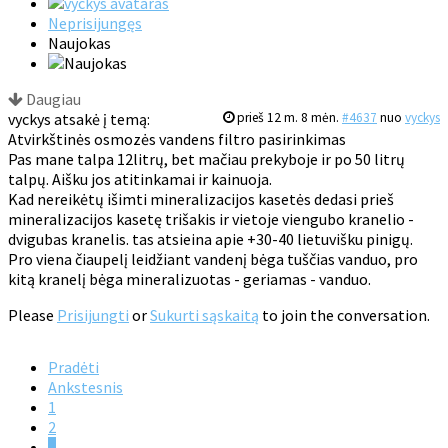
Neprisijungęs
Naujokas
Daugiau
vyckys atsakė į temą:
prieš 12 m. 8 mėn.
#4637
nuo
vyckys
Atvirkštinės osmozės vandens filtro pasirinkimas
Pas mane talpa 12litrų, bet mačiau prekyboje ir po 50 litrų
talpų. Aišku jos atitinkamai ir kainuoja.
Kad nereikėtų išimti mineralizacijos kasetės dedasi prieš
mineralizacijos kasetę trišakis ir vietoje viengubo kranelio -
dvigubas kranelis. tas atsieina apie +30-40 lietuvišku pinigų.
Pro viena čiaupelį leidžiant vandenį bėga tuščias vanduo, pro
kitą kranelį bėga mineralizuotas - geriamas - vanduo.
Please
Prisijungti
or
Sukurti sąskaitą
to join the conversation.
Pradėti
Ankstesnis
1
2
3