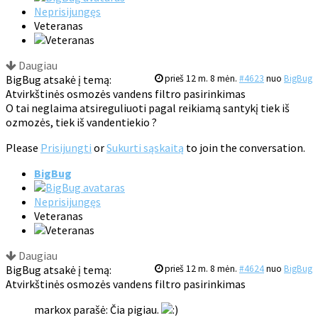
Neprisijungęs
Veteranas
Daugiau
BigBug atsakė į temą:
prieš 12 m. 8 mėn.
#4623
nuo
BigBug
Atvirkštinės osmozės vandens filtro pasirinkimas
O tai neglaima atsireguliuoti pagal reikiamą santykį tiek iš
ozmozės, tiek iš vandentiekio ?
Please
Prisijungti
or
Sukurti sąskaitą
to join the conversation.
BigBug
Neprisijungęs
Veteranas
Daugiau
BigBug atsakė į temą:
prieš 12 m. 8 mėn.
#4624
nuo
BigBug
Atvirkštinės osmozės vandens filtro pasirinkimas
markox parašė: Čia pigiau.