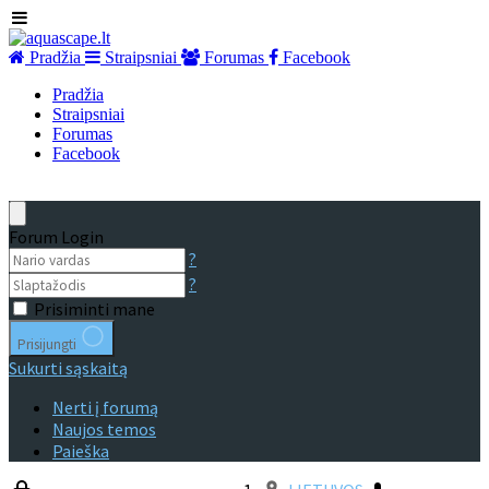
Pradžia
Straipsniai
Forumas
Facebook
Pradžia
Straipsniai
Forumas
Facebook
Forum Login
?
?
Prisiminti mane
Prisijungti
Sukurti sąskaitą
Nerti į forumą
Naujos temos
Paieška