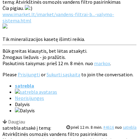
temą: Atvirkštinės osmozės vandens filtro pasirinkimas
Čia pigiau.
www.imarket.lt/imarket/vandens-filtrai-b...-valymo-
sistema.html
Tik mineralizacijos kasetę išimti reikia.
Būk greitas klausytis, bet lėtas atsakyti.
Žmogaus liežuvis - jo pražūtis.
Paskutinis taisymas: prieš 12 m. 8 mėn. nuo
markox
.
Please
Prisijungti
or
Sukurti sąskaitą
to join the conversation.
satrebla
Neprisijungęs
Dalyvis
Daugiau
satrebla atsakė į temą:
prieš 12 m. 8 mėn.
#4616
nuo
satrebla
Atvirkštinės osmozės vandens filtro pasirinkimas