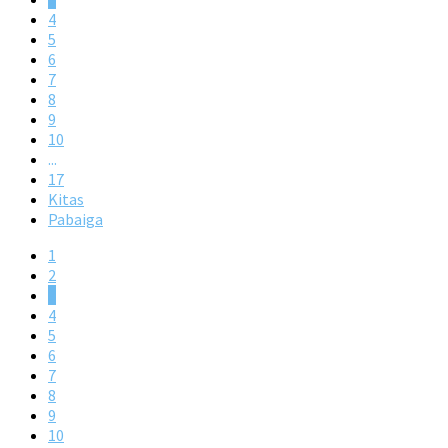
4
5
6
7
8
9
10
...
17
Kitas
Pabaiga
1
2
3
4
5
6
7
8
9
10