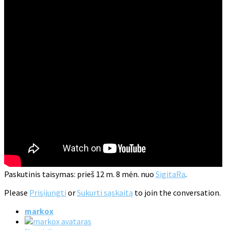
Paskutinis taisymas: prieš 12 m. 8 mėn. nuo
SigitaRa
.
Please
Prisijungti
or
Sukurti sąskaitą
to join the conversation.
markox