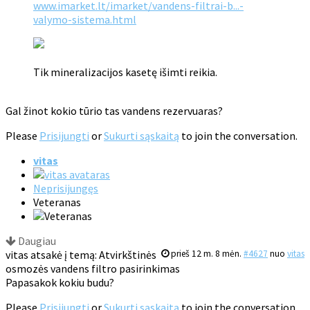
www.imarket.lt/imarket/vandens-filtrai-b...-
valymo-sistema.html
Tik mineralizacijos kasetę išimti reikia.
Gal žinot kokio tūrio tas vandens rezervuaras?
Please
Prisijungti
or
Sukurti sąskaitą
to join the conversation.
vitas
Neprisijungęs
Veteranas
Daugiau
vitas atsakė į temą: Atvirkštinės
prieš 12 m. 8 mėn.
#4627
nuo
vitas
osmozės vandens filtro pasirinkimas
Papasakok kokiu budu?
Please
Prisijungti
or
Sukurti sąskaitą
to join the conversation.