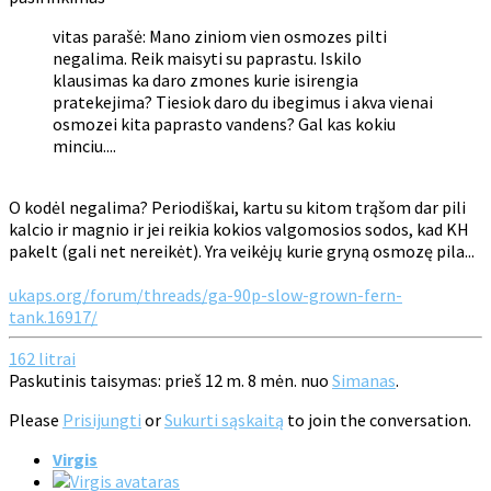
vitas parašė: Mano ziniom vien osmozes pilti
negalima. Reik maisyti su paprastu. Iskilo
klausimas ka daro zmones kurie isirengia
pratekejima? Tiesiok daro du ibegimus i akva vienai
osmozei kita paprasto vandens? Gal kas kokiu
minciu....
O kodėl negalima? Periodiškai, kartu su kitom trąšom dar pili
kalcio ir magnio ir jei reikia kokios valgomosios sodos, kad KH
pakelt (gali net nereikėt). Yra veikėjų kurie gryną osmozę pila...
ukaps.org/forum/threads/ga-90p-slow-grown-fern-
tank.16917/
162 litrai
Paskutinis taisymas: prieš 12 m. 8 mėn. nuo
Simanas
.
Please
Prisijungti
or
Sukurti sąskaitą
to join the conversation.
Virgis