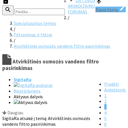
LIETUVOS
AKVADIZAINO
Nauja tema
FORUMAS
/
Specializuotos temos
/
Filtravimas ir filtrai
/
Atvirkštinės osmozės vandens filtro pasirinkimas
Atvirkštinės osmozės vandens filtro
pasirinkimas
SigitaRa
Pradėti
Ankstesnis
Neprisijungęs
1
Aktyvus dalyvis
2
3
Daugiau
4
SigitaRa atsakė į temą: Atvirkštinės osmozės
5
vandens filtro pasirinkimas
6