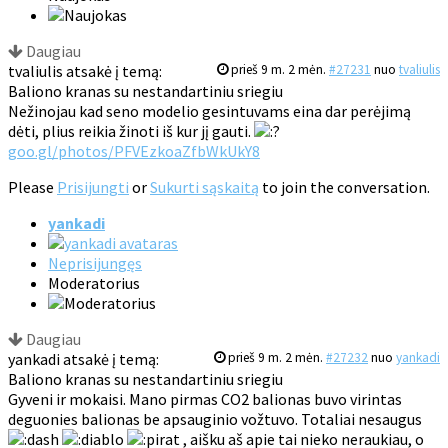
Daugiau
tvaliulis atsakė į temą:
prieš 9 m. 2 mėn.
#27231
nuo
tvaliulis
Baliono kranas su nestandartiniu sriegiu
Nežinojau kad seno modelio gesintuvams eina dar perėjimą
dėti, plius reikia žinoti iš kur jį gauti.
goo.gl/photos/PFVEzkoaZfbWkUkY8
Please
Prisijungti
or
Sukurti sąskaitą
to join the conversation.
yankadi
Neprisijungęs
Moderatorius
Daugiau
yankadi atsakė į temą:
prieš 9 m. 2 mėn.
#27232
nuo
yankadi
Baliono kranas su nestandartiniu sriegiu
Gyveni ir mokaisi. Mano pirmas CO2 balionas buvo virintas
deguonies balionas be apsauginio vožtuvo. Totaliai nesaugus
, aišku aš apie tai nieko neraukiau, o