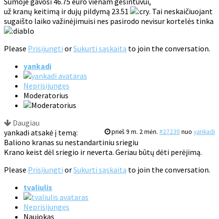
Sumoje gavosi 46.75 euro vienam gesintuvui,
už kranų keitimą ir dujų pildymą 23.51
. Tai neskaičiuojant
sugaišto laiko važinėjimuisi nes pasirodo nevisur kortelės tinka
Please
Prisijungti
or
Sukurti sąskaitą
to join the conversation.
yankadi
Neprisijungęs
Moderatorius
Daugiau
yankadi atsakė į temą:
prieš 9 m. 2 mėn.
#27230
nuo
yankadi
Baliono kranas su nestandartiniu sriegiu
Krano keist dėl sriegio ir neverta. Geriau būtų dėti perėjimą.
Please
Prisijungti
or
Sukurti sąskaitą
to join the conversation.
tvaliulis
Neprisijungęs
Naujokas