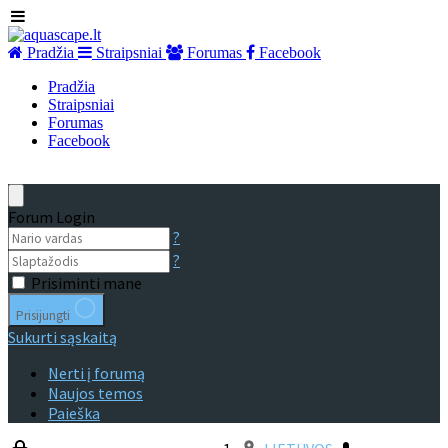
Pradžia
Straipsniai
Forumas
Facebook
Pradžia
Straipsniai
Forumas
Facebook
Forum Login
?
?
Prisiminti mane
Prisijungti
Sukurti sąskaitą
Nerti į forumą
Naujos temos
Paieška