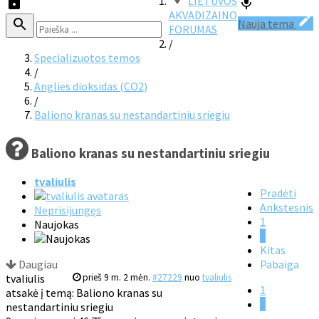
LIETUVOS
AKVADIZAINO
Nauja tema
FORUMAS
/
Specializuotos temos
/
Anglies dioksidas (CO2)
/
Baliono kranas su nestandartiniu sriegiu
Baliono kranas su nestandartiniu sriegiu
tvaliulis
Pradėti
Ankstesnis
Neprisijungęs
1
Naujokas
2
Kitas
Daugiau
Pabaiga
tvaliulis
prieš 9 m. 2 mėn.
#27229
nuo
tvaliulis
1
atsakė į temą: Baliono kranas su
2
nestandartiniu sriegiu