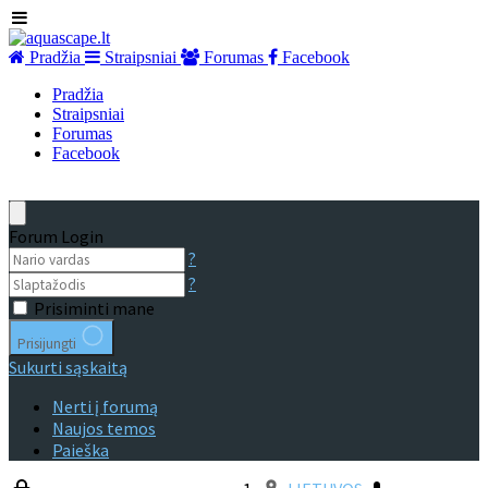
Pradžia
Straipsniai
Forumas
Facebook
Pradžia
Straipsniai
Forumas
Facebook
Forum Login
?
?
Prisiminti mane
Prisijungti
Sukurti sąskaitą
Nerti į forumą
Naujos temos
Paieška