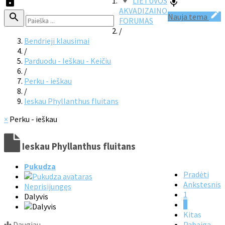
LIETUVOS
AKVADIZAINO
Nauja tema
FORUMAS
/
Bendrieji klausimai
/
Parduodu - Ieškau - Keičiu
/
Perku - ieškau
/
Ieskau Phyllanthus fluitans
×
Perku - ieškau
Ieskau Phyllanthus fluitans
Pukudza
Pradėti
Ankstesnis
Neprisijungęs
1
Dalyvis
2
Kitas
Daugiau
Pabaiga