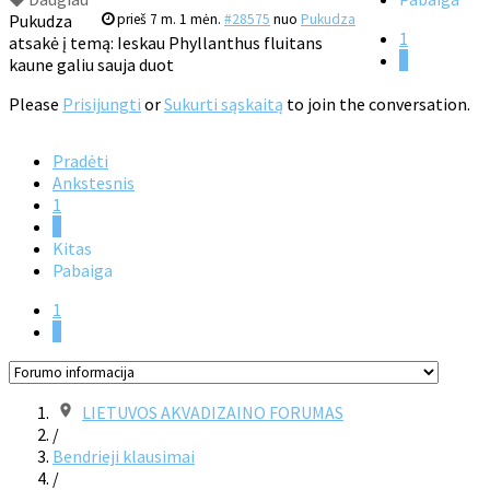
Pukudza
prieš 7 m. 1 mėn.
#28575
nuo
Pukudza
1
atsakė į temą: Ieskau Phyllanthus fluitans
2
kaune galiu sauja duot
Please
Prisijungti
or
Sukurti sąskaitą
to join the conversation.
Pradėti
Ankstesnis
1
2
Kitas
Pabaiga
1
2
LIETUVOS AKVADIZAINO FORUMAS
/
Bendrieji klausimai
/