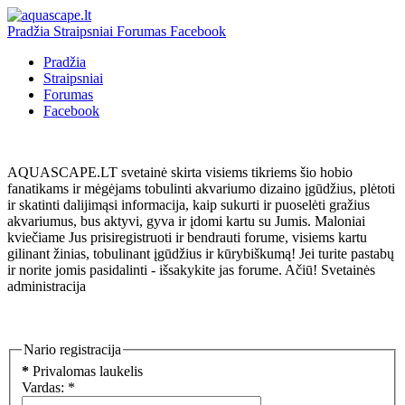
Pradžia
Straipsniai
Forumas
Facebook
Pradžia
Straipsniai
Forumas
Facebook
AQUASCAPE.LT svetainė skirta visiems tikriems šio hobio
fanatikams ir mėgėjams tobulinti akvariumo dizaino įgūdžius, plėtoti
ir skatinti dalijimąsi informacija, kaip sukurti ir puoselėti gražius
akvariumus, bus aktyvi, gyva ir įdomi kartu su Jumis. Maloniai
kviečiame Jus prisiregistruoti ir bendrauti forume, visiems kartu
gilinant žinias, tobulinant įgūdžius ir kūrybiškumą! Jei turite pastabų
ir norite jomis pasidalinti - išsakykite jas forume. Ačiū! Svetainės
administracija
Kuo daugiau mes pažįstame gamtos dėsnius, tuo labiau mums neįtikėtini jos
stebuklai." — Čarlzas Darvinas
Nario registracija
*
Privalomas laukelis
Vardas:
*