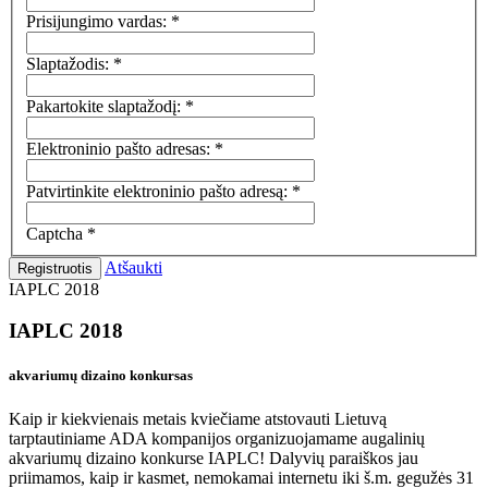
Prisijungimo vardas:
*
Slaptažodis:
*
Pakartokite slaptažodį:
*
Elektroninio pašto adresas:
*
Patvirtinkite elektroninio pašto adresą:
*
Captcha
*
Atšaukti
Registruotis
IAPLC 2018
IAPLC 2018
akvariumų dizaino konkursas
Kaip ir kiekvienais metais kviečiame atstovauti Lietuvą
tarptautiniame ADA kompanijos organizuojamame augalinių
akvariumų dizaino konkurse IAPLC! Dalyvių paraiškos jau
priimamos, kaip ir kasmet, nemokamai internetu iki š.m. gegužės 31