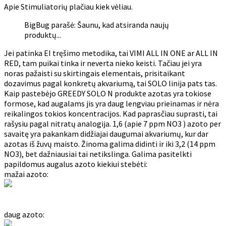
Apie Stimuliatorių plačiau kiek vėliau.
BigBug parašė: Šaunu, kad atsiranda naujų
produktų...
Jei patinka EI tręšimo metodika, tai VIMI ALL IN ONE ar ALL IN
RED, tam puikai tinka ir neverta nieko keisti. Tačiau jei yra
noras pažaisti su skirtingais elementais, prisitaikant
dozavimus pagal konkretų akvariumą, tai SOLO linija pats tas.
Kaip pastebėjo GREEDY SOLO N produkte azotas yra tokiose
formose, kad augalams jis yra daug lengviau prieinamas ir nėra
reikalingos tokios koncentracijos. Kad paprasčiau suprasti, tai
rašysiu pagal nitratų analogija. 1,6 (apie 7 ppm NO3 ) azoto per
savaitę yra pakankam didžiajai daugumai akvariumų, kur dar
azotas iš žuvų maisto. Žinoma galima didinti ir iki 3,2 (14 ppm
NO3), bet dažniausiai tai netikslinga. Galima pasitelkti
papildomus augalus azoto kiekiui stebėti:
mažai azoto:
daug azoto: