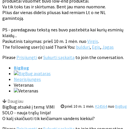
produktai visuomet buvo low-end produktai.
Va tik toks tas ir skirtumas. Bent jau mano nuomone.
Plius dar vienas didelis pliusas kad remiam Lt o ne NL
gamintoją.
PS - paredagavau tekstą nes buvo pastebėta kai kurių esminių
klaidų...
Paskutinis taisymas: prieš 10 m. 1 mėn. nuo
Virgis
.
The following user(s) said Thank You:
bulduri
,
Egis
,
Jagas
Please
Prisijungti
or
Sukurti sąskaitą
to join the conversation.
BigBug
Neprisijungęs
Veteranas
Daugiau
BigBug atsakė į temą: VIMI
prieš 10 m. 1 mėn.
#24564
nuo
BigBug
SOLO - nauja trąšų linija!
O kalį skaičiuoti tik keičiamam vandens kiekiui?
Please
Prisijungti
or
Sukurti sąskaitą
to join the conversation.