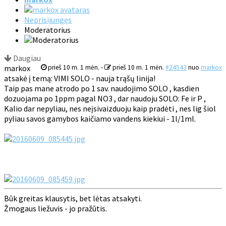
Neprisijungęs
Moderatorius
Daugiau
markox
prieš 10 m. 1 mėn.
-
prieš 10 m. 1 mėn.
#24543
nuo
markox
atsakė į temą: VIMI SOLO - nauja trąšų linija!
Taip pas mane atrodo po 1 sav. naudojimo SOLO , kasdien
dozuojama po 1ppm pagal NO3 , dar naudoju SOLO: Fe ir P ,
Kalio dar nepyliau, nes neįsivaizduoju kaip pradėti , nes lig šiol
pyliau savos gamybos kaičiamo vandens kiekiui - 1l/1ml.
Būk greitas klausytis, bet lėtas atsakyti.
Žmogaus liežuvis - jo pražūtis.