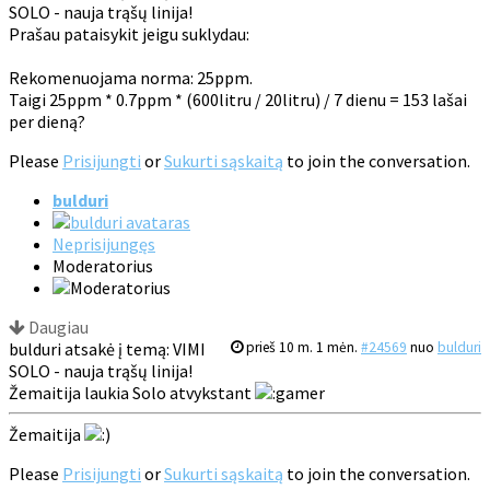
SOLO - nauja trąšų linija!
Prašau pataisykit jeigu suklydau:
Rekomenuojama norma: 25ppm.
Taigi 25ppm * 0.7ppm * (600litru / 20litru) / 7 dienu = 153 lašai
per dieną?
Please
Prisijungti
or
Sukurti sąskaitą
to join the conversation.
bulduri
Neprisijungęs
Moderatorius
Daugiau
bulduri atsakė į temą: VIMI
prieš 10 m. 1 mėn.
#24569
nuo
bulduri
SOLO - nauja trąšų linija!
Žemaitija laukia Solo atvykstant
Žemaitija
Please
Prisijungti
or
Sukurti sąskaitą
to join the conversation.