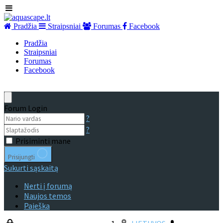
Pradžia
Straipsniai
Forumas
Facebook
Pradžia
Straipsniai
Forumas
Facebook
Forum Login
?
?
Prisiminti mane
Prisijungti
Sukurti sąskaitą
Nerti į forumą
Naujos temos
Paieška