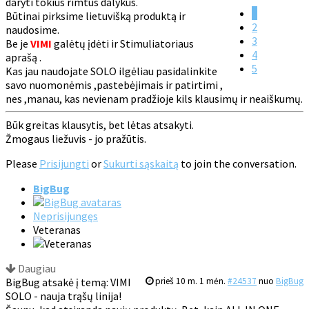
daryti tokius rimtus dalykus.
1
Būtinai pirksime lietuvišką produktą ir
2
naudosime.
3
Be je
VIMI
galėtų įdėti ir Stimuliatoriaus
4
aprašą .
5
Kas jau naudojate SOLO ilgėliau pasidalinkite
savo nuomonėmis ,pastebėjimais ir patirtimi ,
nes ,manau, kas nevienam pradžioje kils klausimų ir neaiškumų.
Būk greitas klausytis, bet lėtas atsakyti.
Žmogaus liežuvis - jo pražūtis.
Please
Prisijungti
or
Sukurti sąskaitą
to join the conversation.
BigBug
Neprisijungęs
Veteranas
Daugiau
BigBug atsakė į temą: VIMI
prieš 10 m. 1 mėn.
#24537
nuo
BigBug
SOLO - nauja trąšų linija!