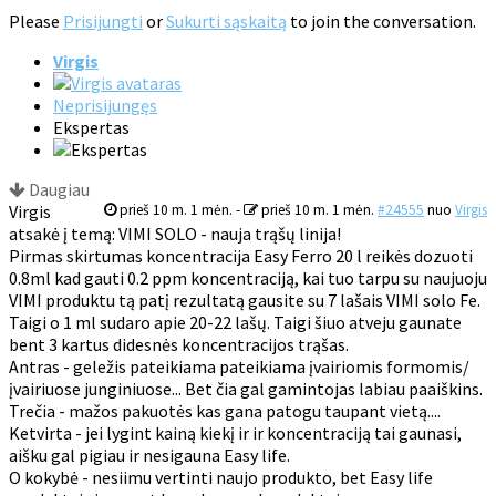
Please
Prisijungti
or
Sukurti sąskaitą
to join the conversation.
Virgis
Neprisijungęs
Ekspertas
Daugiau
Virgis
prieš 10 m. 1 mėn.
-
prieš 10 m. 1 mėn.
#24555
nuo
Virgis
atsakė į temą: VIMI SOLO - nauja trąšų linija!
Pirmas skirtumas koncentracija Easy Ferro 20 l reikės dozuoti
0.8ml kad gauti 0.2 ppm koncentraciją, kai tuo tarpu su naujuoju
VIMI produktu tą patį rezultatą gausite su 7 lašais VIMI solo Fe.
Taigi o 1 ml sudaro apie 20-22 lašų. Taigi šiuo atveju gaunate
bent 3 kartus didesnės koncentracijos trąšas.
Antras - geležis pateikiama pateikiama įvairiomis formomis/
įvairiuose junginiuose... Bet čia gal gamintojas labiau paaiškins.
Trečia - mažos pakuotės kas gana patogu taupant vietą....
Ketvirta - jei lygint kainą kiekį ir ir koncentraciją tai gaunasi,
aišku gal pigiau ir nesigauna Easy life.
O kokybė - nesiimu vertinti naujo produkto, bet Easy life