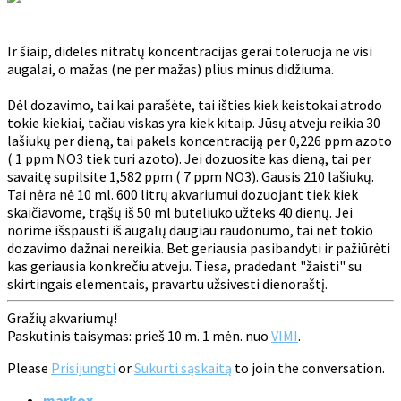
Ir šiaip, dideles nitratų koncentracijas gerai toleruoja ne visi
augalai, o mažas (ne per mažas) plius minus didžiuma.
Dėl dozavimo, tai kai parašėte, tai išties kiek keistokai atrodo
tokie kiekiai, tačiau viskas yra kiek kitaip. Jūsų atveju reikia 30
lašiukų per dieną, tai pakels koncentraciją per 0,226 ppm azoto
( 1 ppm NO3 tiek turi azoto). Jei dozuosite kas dieną, tai per
savaitę supilsite 1,582 ppm ( 7 ppm NO3). Gausis 210 lašiukų.
Tai nėra nė 10 ml. 600 litrų akvariumui dozuojant tiek kiek
skaičiavome, trąšų iš 50 ml buteliuko užteks 40 dienų. Jei
norime išspausti iš augalų daugiau raudonumo, tai net tokio
dozavimo dažnai nereikia. Bet geriausia pasibandyti ir pažiūrėti
kas geriausia konkrečiu atveju. Tiesa, pradedant "žaisti" su
skirtingais elementais, pravartu užsivesti dienoraštį.
Gražių akvariumų!
Paskutinis taisymas: prieš 10 m. 1 mėn. nuo
VIMI
.
Please
Prisijungti
or
Sukurti sąskaitą
to join the conversation.
markox