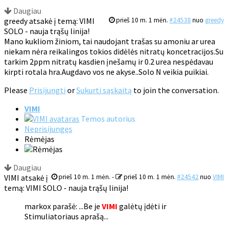
Daugiau
greedy atsakė į temą: VIMI
prieš 10 m. 1 mėn.
#24538
nuo
greedy
SOLO - nauja trąšų linija!
Mano kukliom žiniom, tai naudojant trašas su amoniu ar urea
niekam nėra reikalingos tokios didėlės nitratų koncetracijos.Su
tarkim 2ppm nitratų kasdien įnešamų ir 0.2 urea nespėdavau
kirpti rotala hra.Augdavo vos ne akyse..Solo N veikia puikiai.
Please
Prisijungti
or
Sukurti sąskaitą
to join the conversation.
VIMI
Temos autorius
Neprisijungęs
Rėmėjas
Daugiau
VIMI atsakė į
prieš 10 m. 1 mėn.
-
prieš 10 m. 1 mėn.
#24542
nuo
VIMI
temą: VIMI SOLO - nauja trąšų linija!
markox parašė: ...Be je
VIMI
galėtų įdėti ir
Stimuliatoriaus aprašą...