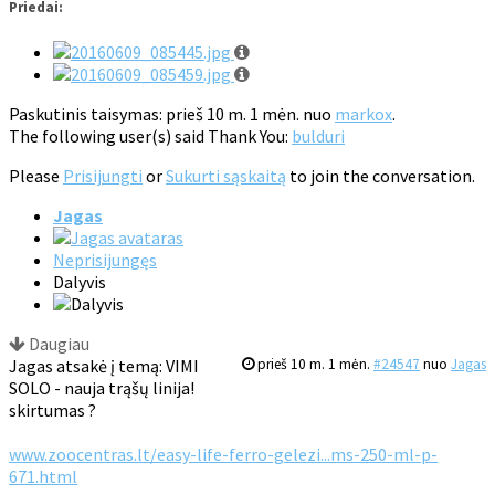
Priedai:
Paskutinis taisymas: prieš 10 m. 1 mėn. nuo
markox
.
The following user(s) said Thank You:
bulduri
Please
Prisijungti
or
Sukurti sąskaitą
to join the conversation.
Jagas
Neprisijungęs
Dalyvis
Daugiau
Jagas atsakė į temą: VIMI
prieš 10 m. 1 mėn.
#24547
nuo
Jagas
SOLO - nauja trąšų linija!
skirtumas ?
www.zoocentras.lt/easy-life-ferro-gelezi...ms-250-ml-p-
671.html