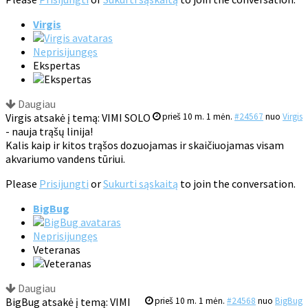
Virgis
Neprisijungęs
Ekspertas
Daugiau
Virgis atsakė į temą: VIMI SOLO
prieš 10 m. 1 mėn.
#24567
nuo
Virgis
- nauja trąšų linija!
Kalis kaip ir kitos trąšos dozuojamas ir skaičiuojamas visam
akvariumo vandens tūriui.
Please
Prisijungti
or
Sukurti sąskaitą
to join the conversation.
BigBug
Neprisijungęs
Veteranas
Daugiau
BigBug atsakė į temą: VIMI
prieš 10 m. 1 mėn.
#24568
nuo
BigBug