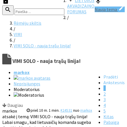
LIETUVOS
AKVADIZAINO
Nauja tema
FORUMAS
/
Rėmėjų skiltis
/
VIMI
/
VIMI SOLO - nauja trąšų linija!
VIMI SOLO - nauja trąšų linija!
markox
Pradėti
Ankstesnis
Neprisijungęs
1
Moderatorius
2
3
Daugiau
4
markox
prieš 10 m. 1 mėn.
#24531
nuo
markox
5
atsakė į temą: VIMI SOLO - nauja trąšų linija!
Kitas
Labai smagu , kad lietuvaičių komanda sugeba
Pabaiga