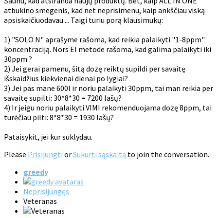
Šaunu, kad atsiranda naujų produktų. Bet, kaip ALL IN ONE
atbukino smegenis, kad net neprisimenu, kaip ankščiau viską
apsiskaičiuodavau.... Taigi turiu porą klausimukų:
1) "SOLO N" aprašyme rašoma, kad reikia palaikyti "1-8ppm"
koncentraciją. Nors EI metode rašoma, kad galima palaikyti iki
30ppm ?
2) Jei gerai pamenu, šitą dozę reiktų supildi per savaitę
išskaidžius kiekvienai dienai po lygiai?
3) Jei pas mane 600l ir noriu palaikyti 30ppm, tai man reikia per
savaitę supilti: 30*8*30 = 7200 lašų?
4) Ir jeigu noriu palaikyti VIMI rekomenduojama dozę 8ppm, tai
turėčiau pilti: 8*8*30 = 1930 lašų?
Pataisykit, jei kur suklydau.
Please
Prisijungti
or
Sukurti sąskaitą
to join the conversation.
greedy
Neprisijungęs
Veteranas