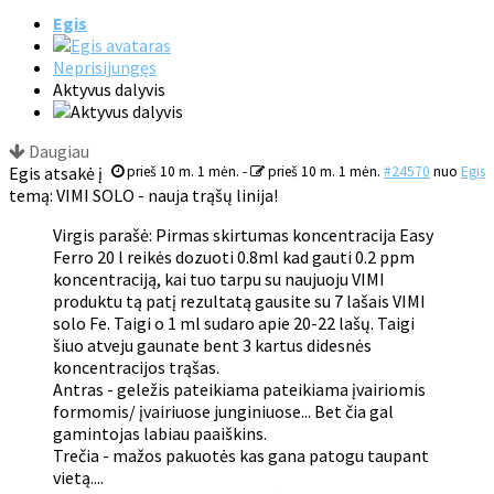
Egis
Neprisijungęs
Aktyvus dalyvis
Daugiau
Egis atsakė į
prieš 10 m. 1 mėn.
-
prieš 10 m. 1 mėn.
#24570
nuo
Egis
temą: VIMI SOLO - nauja trąšų linija!
Virgis parašė: Pirmas skirtumas koncentracija Easy
Ferro 20 l reikės dozuoti 0.8ml kad gauti 0.2 ppm
koncentraciją, kai tuo tarpu su naujuoju VIMI
produktu tą patį rezultatą gausite su 7 lašais VIMI
solo Fe. Taigi o 1 ml sudaro apie 20-22 lašų. Taigi
šiuo atveju gaunate bent 3 kartus didesnės
koncentracijos trąšas.
Antras - geležis pateikiama pateikiama įvairiomis
formomis/ įvairiuose junginiuose... Bet čia gal
gamintojas labiau paaiškins.
Trečia - mažos pakuotės kas gana patogu taupant
vietą....