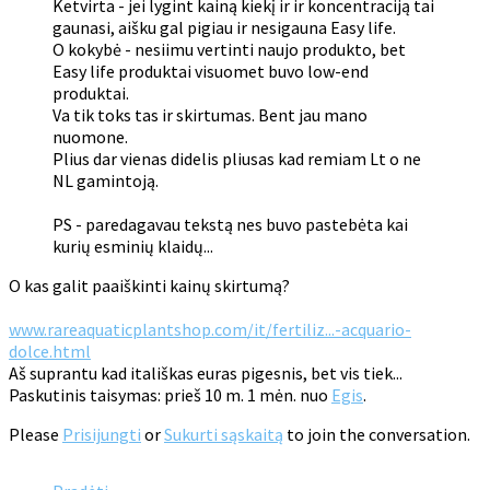
Ketvirta - jei lygint kainą kiekį ir ir koncentraciją tai
gaunasi, aišku gal pigiau ir nesigauna Easy life.
O kokybė - nesiimu vertinti naujo produkto, bet
Easy life produktai visuomet buvo low-end
produktai.
Va tik toks tas ir skirtumas. Bent jau mano
nuomone.
Plius dar vienas didelis pliusas kad remiam Lt o ne
NL gamintoją.
PS - paredagavau tekstą nes buvo pastebėta kai
kurių esminių klaidų...
O kas galit paaiškinti kainų skirtumą?
www.rareaquaticplantshop.com/it/fertiliz...-acquario-
dolce.html
Aš suprantu kad itališkas euras pigesnis, bet vis tiek...
Paskutinis taisymas: prieš 10 m. 1 mėn. nuo
Egis
.
Please
Prisijungti
or
Sukurti sąskaitą
to join the conversation.