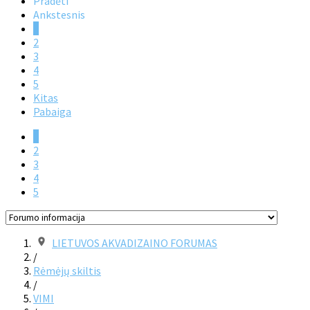
Pradėti
Ankstesnis
1
2
3
4
5
Kitas
Pabaiga
1
2
3
4
5
LIETUVOS AKVADIZAINO FORUMAS
/
Rėmėjų skiltis
/
VIMI