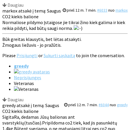
Daugiau
markox atsakė į temą: Saugus
prieš 12 m. 7 mėn.
#6033
nuo
markox
CO2 kiekis balione
Normaliose pildymo Įstaigose jie tikrai žino kiek galima ir kiek
reikia pildyti, kad būtų saugi norma.
Būk greitas klausytis, bet lėtas atsakyti.
Žmogaus liežuvis - jo pražūtis.
Please
Prisijungti
or
Sukurti sąskaitą
to join the conversation.
greedy
Neprisijungęs
Veteranas
Daugiau
greedy atsakė į temą: Saugus
prieš 12 m. 7 mėn.
#6044
nuo
greedy
CO2 kiekis balione
SigitaRa, dedamas Jūsų balionas ant
svarstyklių(tusčias).Pripildoma co2 tiek, kad jis pasunkėtų
1,4kg.Būtent sveriama, o ne matuojami litrai nes co2 nuo