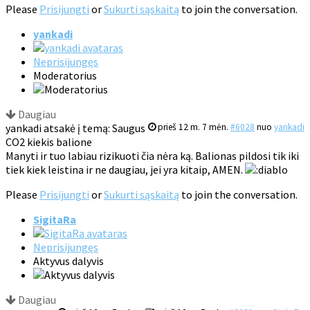
Please
Prisijungti
or
Sukurti sąskaitą
to join the conversation.
yankadi
Neprisijungęs
Moderatorius
Daugiau
yankadi atsakė į temą: Saugus
prieš 12 m. 7 mėn.
#6028
nuo
yankadi
CO2 kiekis balione
Manyti ir tuo labiau rizikuoti čia nėra ką. Balionas pildosi tik iki
tiek kiek leistina ir ne daugiau, jei yra kitaip, AMEN.
Please
Prisijungti
or
Sukurti sąskaitą
to join the conversation.
SigitaRa
Neprisijungęs
Aktyvus dalyvis
Daugiau