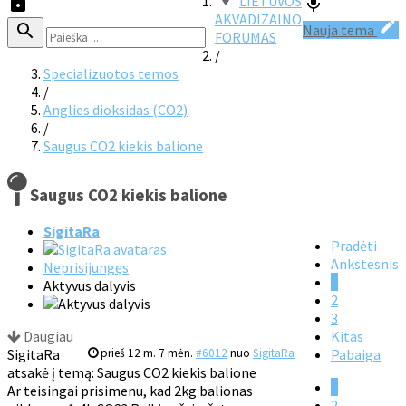
LIETUVOS
AKVADIZAINO
Nauja tema
FORUMAS
/
Specializuotos temos
/
Anglies dioksidas (CO2)
/
Saugus CO2 kiekis balione
Saugus CO2 kiekis balione
SigitaRa
Pradėti
Ankstesnis
Neprisijungęs
1
Aktyvus dalyvis
2
3
Daugiau
Kitas
SigitaRa
prieš 12 m. 7 mėn.
#6012
nuo
SigitaRa
Pabaiga
atsakė į temą: Saugus CO2 kiekis balione
1
Ar teisingai prisimenu, kad 2kg balionas
2