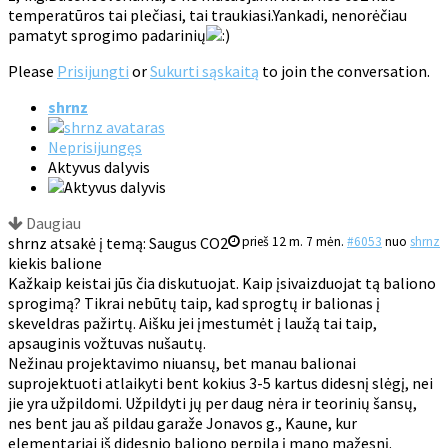
temperatūros tai plečiasi, tai traukiasi.Yankadi, nenorėčiau
pamatyt sprogimo padarinių
Please
Prisijungti
or
Sukurti sąskaitą
to join the conversation.
shrnz
Neprisijungęs
Aktyvus dalyvis
Daugiau
shrnz atsakė į temą: Saugus CO2
prieš 12 m. 7 mėn.
#6053
nuo
shrnz
kiekis balione
Kažkaip keistai jūs čia diskutuojat. Kaip įsivaizduojat tą baliono
sprogimą? Tikrai nebūtų taip, kad sprogtų ir balionas į
skeveldras pažirtų. Aišku jei įmestumėt į laužą tai taip,
apsauginis vožtuvas nušautų.
Nežinau projektavimo niuansų, bet manau balionai
suprojektuoti atlaikyti bent kokius 3-5 kartus didesnį slėgį, nei
jie yra užpildomi. Užpildyti jų per daug nėra ir teorinių šansų,
nes bent jau aš pildau garaže Jonavos g., Kaune, kur
elementariai iš didesnio baliono perpila į mano mažesnį.