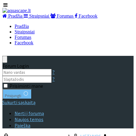
Pradžia
Straipsniai
Forumas
Facebook
Pradžia
Straipsniai
Forumas
Facebook
Forum Login
?
?
Prisiminti mane
Prisijungti
Sukurti sąskaitą
Nerti į forumą
Naujos temos
Paieška