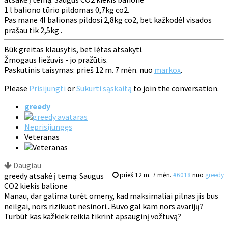
1 l baliono tūrio pildomas 0,7kg co2.
Pas mane 4l balionas pildosi 2,8kg co2, bet kažkodėl visados
prašau tik 2,5kg .
Būk greitas klausytis, bet lėtas atsakyti.
Žmogaus liežuvis - jo pražūtis.
Paskutinis taisymas: prieš 12 m. 7 mėn. nuo
markox
.
Please
Prisijungti
or
Sukurti sąskaitą
to join the conversation.
greedy
Neprisijungęs
Veteranas
Daugiau
greedy atsakė į temą: Saugus
prieš 12 m. 7 mėn.
#6018
nuo
greedy
CO2 kiekis balione
Manau, dar galima turėt omeny, kad maksimaliai pilnas jis bus
neilgai, nors rizikuot nesinori...Buvo gal kam nors avarijų?
Turbūt kas kažkiek reikia tikrint apsauginį vožtuvą?