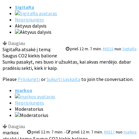
SigitaRa
Neprisijungęs
Aktyvus dalyvis
Daugiau
SigitaRa atsakė į temą:
prieš 12 m. 7 mėn.
#6016
nuo
SigitaRa
Saugus CO2 kiekis balione
Sunku pasakyt, nes buvo ir užsuktas, kai akvas merdėjo. dabar
pradėsiu sekti, kiek ir kaip.
Please
Prisijungti
or
Sukurti sąskaitą
to join the conversation.
markox
Neprisijungęs
Moderatorius
Daugiau
markox
prieš 12 m. 7 mėn.
-
prieš 12 m. 7 mėn.
#6017
nuo
markox
atsakė į temą: Saugus CO2 kiekis balione