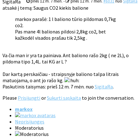
SigitaRa
prieš 12 m. 7 mėn.
-
prieš 12 m. 7 mėn.
#6031
nuo
SigitaRa
atsakė į temą: Saugus CO2 kiekis balione
markox parašė: 1 l baliono tūrio pildomas 0,7kg
co2.
Pas mane 4l balionas pildosi 2,8kg co2, bet
kažkodėl visados prašau tik 2,5kg .
Va čia man ir yra ta painiava. Ant baliono rašo 2kg ( ne 2L), o
pildoma tipo 1,4L. tai KG ar L ?
Dar kartą perskaičiau - straipsnyje baliono talpa litrais
matuojama, o ant jo rašo kg.
Paskutinis taisymas: prieš 12 m. 7 mėn. nuo
SigitaRa
.
Please
Prisijungti
or
Sukurti sąskaitą
to join the conversation.
markox
Neprisijungęs
Moderatorius