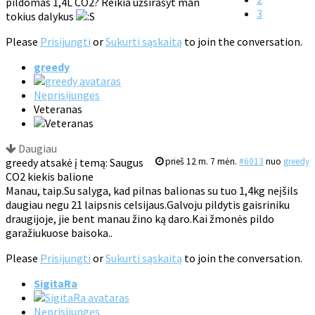
pildomas 1,4L CO2? Reikia užsirašyt man
3
tokius dalykus
Please
Prisijungti
or
Sukurti sąskaitą
to join the conversation.
greedy
Neprisijungęs
Veteranas
Daugiau
greedy atsakė į temą: Saugus
prieš 12 m. 7 mėn.
#6013
nuo
greedy
CO2 kiekis balione
Manau, taip.Su salyga, kad pilnas balionas su tuo 1,4kg neįšils
daugiau negu 21 laipsnis celsijaus.Galvoju pildytis gaisriniku
draugijoje, jie bent manau žino ką daro.Kai žmonės pildo
garažiukuose baisoka..
Please
Prisijungti
or
Sukurti sąskaitą
to join the conversation.
SigitaRa
Neprisijungęs