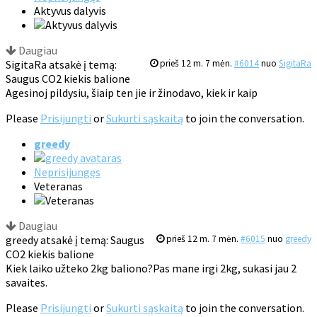
Aktyvus dalyvis
Daugiau
SigitaRa atsakė į temą:
prieš 12 m. 7 mėn.
#6014
nuo
SigitaRa
Saugus CO2 kiekis balione
Agesinoj pildysiu, šiaip ten jie ir žinodavo, kiek ir kaip
Please
Prisijungti
or
Sukurti sąskaitą
to join the conversation.
greedy
Neprisijungęs
Veteranas
Daugiau
greedy atsakė į temą: Saugus
prieš 12 m. 7 mėn.
#6015
nuo
greedy
CO2 kiekis balione
Kiek laiko užteko 2kg baliono?Pas mane irgi 2kg, sukasi jau 2
savaites.
Please
Prisijungti
or
Sukurti sąskaitą
to join the conversation.