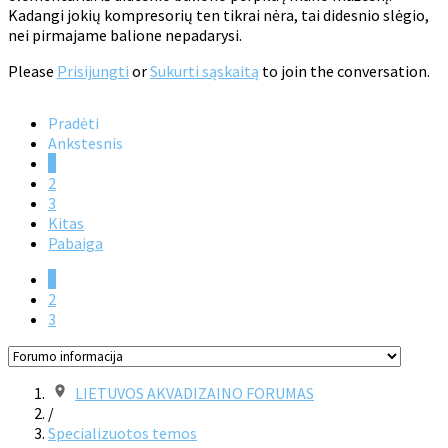
Kadangi jokių kompresorių ten tikrai nėra, tai didesnio slėgio,
nei pirmajame balione nepadarysi.
Please
Prisijungti
or
Sukurti sąskaitą
to join the conversation.
Pradėti
Ankstesnis
1
2
3
Kitas
Pabaiga
1
2
3
LIETUVOS AKVADIZAINO FORUMAS
/
Specializuotos temos