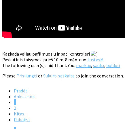
Kazkada veliau pafilmuosiu ir pati kontroleri
Paskutinis taisymas: prieš 10 m. 8 mėn. nuo
JustasM
.
The following user(s) said Thank You:
markox
,
saulix
,
bulduri
Please
Prisijungti
or
Sukurti sąskaitą
to join the conversation.
Pradėti
Ankstesnis
1
2
Kitas
Pabaiga