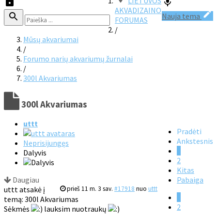
LIETUVOS
AKVADIZAINO
Nauja tema
FORUMAS
/
Mūsų akvariumai
/
Forumo narių akvariumų žurnalai
/
300l Akvariumas
300l Akvariumas
uttt
Pradėti
Ankstesnis
Neprisijungęs
1
Dalyvis
2
Kitas
Daugiau
Pabaiga
uttt atsakė į
prieš 11 m. 3 sav.
#17918
nuo
uttt
1
temą: 300l Akvariumas
2
Sėkmės
lauksim nuotraukų