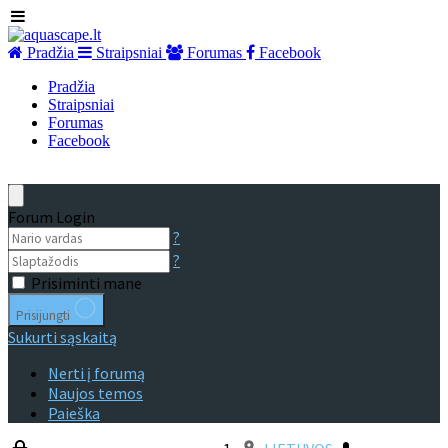
Pradžia
Straipsniai
Forumas
Facebook
Pradžia
Straipsniai
Forumas
Facebook
Forum Login
?
?
Prisiminti mane
Prisijungti
Sukurti sąskaitą
Nerti į forumą
Naujos temos
Paieška