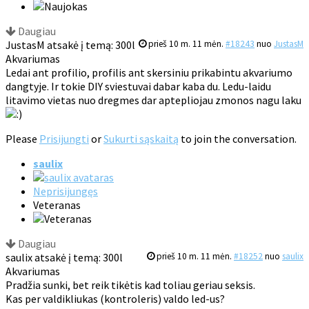
Daugiau
JustasM atsakė į temą: 300l
prieš 10 m. 11 mėn.
#18243
nuo
JustasM
Akvariumas
Ledai ant profilio, profilis ant skersiniu prikabintu akvariumo
dangtyje. Ir tokie DIY sviestuvai dabar kaba du. Ledu-laidu
litavimo vietas nuo dregmes dar aptepliojau zmonos nagu laku
Please
Prisijungti
or
Sukurti sąskaitą
to join the conversation.
saulix
Neprisijungęs
Veteranas
Daugiau
saulix atsakė į temą: 300l
prieš 10 m. 11 mėn.
#18252
nuo
saulix
Akvariumas
Pradžia sunki, bet reik tikėtis kad toliau geriau seksis.
Kas per valdikliukas (kontroleris) valdo led-us?