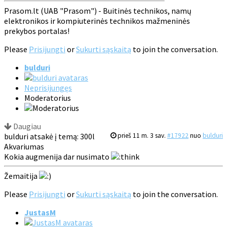
Prasom.lt (UAB "Prasom") - Buitinės technikos, namų
elektronikos ir kompiuterinės technikos mažmeninės
prekybos portalas!
Please
Prisijungti
or
Sukurti sąskaitą
to join the conversation.
bulduri
Neprisijungęs
Moderatorius
Daugiau
bulduri atsakė į temą: 300l
prieš 11 m. 3 sav.
#17922
nuo
bulduri
Akvariumas
Kokia augmenija dar nusimato
Žemaitija
Please
Prisijungti
or
Sukurti sąskaitą
to join the conversation.
JustasM