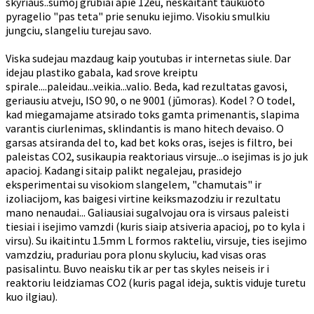
skyriaus..sumoj grubiai apie 12eu, neskaitant taukuoto
pyragelio "pas teta" prie senuku iejimo. Visokiu smulkiu
jungciu, slangeliu turejau savo.
Viska sudejau mazdaug kaip youtubas ir internetas siule. Dar
idejau plastiko gabala, kad srove kreiptu
spirale....paleidau...veikia...valio. Beda, kad rezultatas gavosi,
geriausiu atveju, ISO 90, o ne 9001 (jūmoras). Kodel ? O todel,
kad miegamajame atsirado toks gamta primenantis, slapima
varantis ciurlenimas, sklindantis is mano hitech devaiso. O
garsas atsiranda del to, kad bet koks oras, isejes is filtro, bei
paleistas CO2, susikaupia reaktoriaus virsuje...o isejimas is jo juk
apacioj. Kadangi sitaip palikt negalejau, prasidejo
eksperimentai su visokiom slangelem, "chamutais" ir
izoliacijom, kas baigesi virtine keiksmazodziu ir rezultatu
mano nenaudai... Galiausiai sugalvojau ora is virsaus paleisti
tiesiai i isejimo vamzdi (kuris siaip atsiveria apacioj, po to kyla i
virsu). Su ikaitintu 1.5mm L formos rakteliu, virsuje, ties isejimo
vamzdziu, praduriau pora plonu skyluciu, kad visas oras
pasisalintu. Buvo neaisku tik ar per tas skyles neiseis ir i
reaktoriu leidziamas CO2 (kuris pagal ideja, suktis viduje turetu
kuo ilgiau).