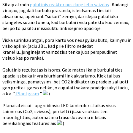
Sitaip atrodo
galutinis reaktoriaus dangtelio vaizdas
. Kadangi
zinojau, jog dali burbulu prarandu, isleidsamas tiesiai i
akvariuma, apeinant "sukuri" zemyn, dar idejau gabaliuka
slangeles su airstone'u, kad burbulai i vidu patektu kuo zemiau,
bei po to pakiltu ir issisuktu link isejimo apacioje.
Viska surinkau atgal, pora kartu vos neuzpyliau buto, kaimynu ir
visko aplink (aciu JBL, kad prie filtro nededat
kraneliu...junginejant vamzdzius tenka juos perspaudinet
viskuo kas po ranka).
Galutinis rezultatas is isores. Gale matosi kaip burbulai ties
apacia issisuka ir yra isiurbiami link akvariumo. Kiek tai bus
veiksminga, pamatysim...bet CO2 indikatorius pradejo zaliuoti
gan greitai...garso neliko, o augalai i vakara pradejo sakyti aciu,
a.k.a. "
Plantgasm
"
Planai ateiciai - upgreidinsiu LED kontroleri...laikas visus
taimerius (Co2, sviesos), perkelti i ji...su visokiais ten
moonlightais, automatiniu trasu dozavimu ir kitais
bereikalingais features'ais