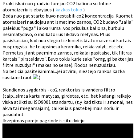
Praktiskai nuo pradziu turejau CO2 baliona su Inline
atomaizeriu is ebayjaus (
kazkas tokio
).
Beda nuo pat starto buvo nestabili co2 koncentracija. Kuomet
atomaizeri naudojau ant ismetimo zarnos, CO2 budavo "zalia"
paleidus "puga" i akvariuma...vos prisukus baliona, burbulu
nesimatydavo, o indikatorius likdavo melynas. Plius
pasiskaiciau, kad nuo slegio tie kinietiski atomaizeriai kartais
nusprogsta...be to apsinesa keramika, reikia valyt...etc etc.
Permetus ji ant paemimo zarnos, reikalai pasitaise, tik filtras
kartais "pirsteldavo". Buvo tokiu kurie sake "omg, gi bakterijas
filtre nuzudysi" (makes no sense). Rodos nenuzudziau.
Na bet cia pasiteisinimai...jei atvirai, nieztejo rankos kazka
susikonstruot
Siandienos zygdarbis - co2 reaktorius is vandens filtro
(taip...simta kartu matytas, girdetas, etc...bet kadangi reikejo
viska atlikti su ISO9001 standartu, (t.y. kad tiktu ir zmonai, nes
akva tai miegamajam), tai keliais pastebejimais noriu ir
pasidalint.
Ikvepimas parejo pagrinde is situ dvieju: