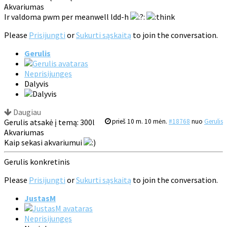
Akvariumas
Ir valdoma pwm per meanwell ldd-h
:
Please
Prisijungti
or
Sukurti sąskaitą
to join the conversation.
Gerulis
Neprisijungęs
Dalyvis
Daugiau
Gerulis atsakė į temą: 300l
prieš 10 m. 10 mėn.
#18768
nuo
Gerulis
Akvariumas
Kaip sekasi akvariumui
Gerulis konkretinis
Please
Prisijungti
or
Sukurti sąskaitą
to join the conversation.
JustasM
Neprisijungęs