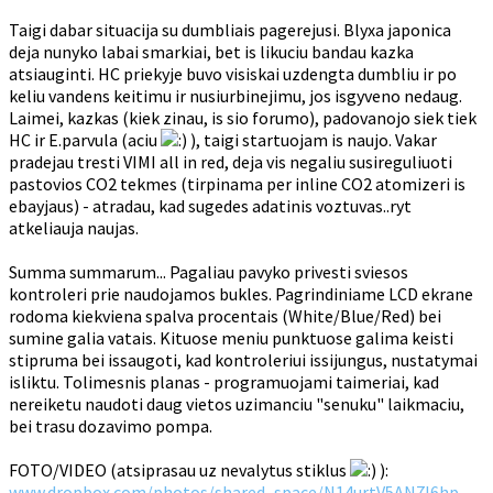
Taigi dabar situacija su dumbliais pagerejusi. Blyxa japonica
deja nunyko labai smarkiai, bet is likuciu bandau kazka
atsiauginti. HC priekyje buvo visiskai uzdengta dumbliu ir po
keliu vandens keitimu ir nusiurbinejimu, jos isgyveno nedaug.
Laimei, kazkas (kiek zinau, is sio forumo), padovanojo siek tiek
HC ir E.parvula (aciu
), taigi startuojam is naujo. Vakar
pradejau tresti VIMI all in red, deja vis negaliu susireguliuoti
pastovios CO2 tekmes (tirpinama per inline CO2 atomizeri is
ebayjaus) - atradau, kad sugedes adatinis voztuvas..ryt
atkeliauja naujas.
Summa summarum... Pagaliau pavyko privesti sviesos
kontroleri prie naudojamos bukles. Pagrindiniame LCD ekrane
rodoma kiekviena spalva procentais (White/Blue/Red) bei
sumine galia vatais. Kituose meniu punktuose galima keisti
stipruma bei issaugoti, kad kontroleriui issijungus, nustatymai
isliktu. Tolimesnis planas - programuojami taimeriai, kad
nereiketu naudoti daug vietos uzimanciu "senuku" laikmaciu,
bei trasu dozavimo pompa.
FOTO/VIDEO (atsiprasau uz nevalytus stiklus
):
www.dropbox.com/photos/shared_space/N14urtV5AN7l6hp