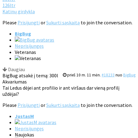
126ltr
Katinų girdykla
Please
Prisijungti
or
Sukurti sąskaitą
to join the conversation.
BigBug
Neprisijungęs
Veteranas
Daugiau
BigBug atsakė į temą: 300l
prieš 10 m. 11 mėn.
#18233
nuo
BigBug
Akvariumas
Tai Ledus dėjei ant profilio ir ant viršaus dar vieną profilį
uždėjai?
Please
Prisijungti
or
Sukurti sąskaitą
to join the conversation.
JustasM
Neprisijungęs
Naujokas