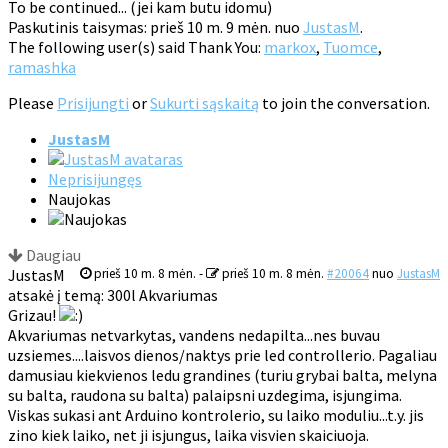
To be continued... (jei kam butu idomu)
Paskutinis taisymas: prieš 10 m. 9 mėn. nuo
JustasM
.
The following user(s) said Thank You:
markox
,
Tuomce
,
ramashka
Please
Prisijungti
or
Sukurti sąskaitą
to join the conversation.
JustasM
Neprisijungęs
Naujokas
Daugiau
JustasM
prieš 10 m. 8 mėn.
-
prieš 10 m. 8 mėn.
#20064
nuo
JustasM
atsakė į temą: 300l Akvariumas
Grizau!
Akvariumas netvarkytas, vandens nedapilta...nes buvau
uzsiemes....laisvos dienos/naktys prie led controllerio. Pagaliau
damusiau kiekvienos ledu grandines (turiu grybai balta, melyna
su balta, raudona su balta) palaipsni uzdegima, isjungima.
Viskas sukasi ant Arduino kontrolerio, su laiko moduliu...t.y. jis
zino kiek laiko, net ji isjungus, laika visvien skaiciuoja.