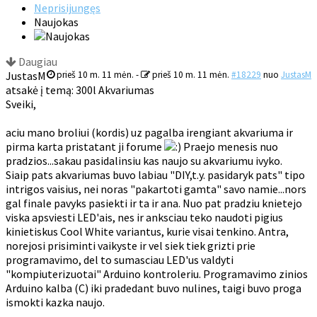
Neprisijungęs
Naujokas
Daugiau
JustasM
prieš 10 m. 11 mėn.
-
prieš 10 m. 11 mėn.
#18229
nuo
JustasM
atsakė į temą: 300l Akvariumas
Sveiki,
aciu mano broliui (kordis) uz pagalba irengiant akvariuma ir
pirma karta pristatant ji forume
Praejo menesis nuo
pradzios...sakau pasidalinsiu kas naujo su akvariumu ivyko.
Siaip pats akvariumas buvo labiau "DIY,t.y. pasidaryk pats" tipo
intrigos vaisius, nei noras "pakartoti gamta" savo namie...nors
gal finale pavyks pasiekti ir ta ir ana. Nuo pat pradziu knietejo
viska apsviesti LED'ais, nes ir anksciau teko naudoti pigius
kinietiskus Cool White variantus, kurie visai tenkino. Antra,
norejosi prisiminti vaikyste ir vel siek tiek grizti prie
programavimo, del to sumasciau LED'us valdyti
"kompiuterizuotai" Arduino kontroleriu. Programavimo zinios
Arduino kalba (C) iki pradedant buvo nulines, taigi buvo proga
ismokti kazka naujo.