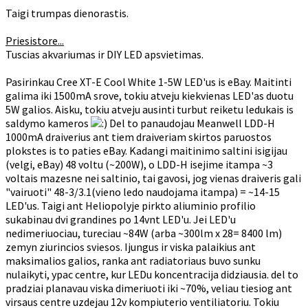
Taigi trumpas dienorastis.
Priesistore...
Tuscias akvariumas ir DIY LED apsvietimas.
Pasirinkau Cree XT-E Cool White 1-5W LED'us is eBay. Maitinti
galima iki 1500mA srove, tokiu atveju kiekvienas LED'as duotu
5W galios. Aisku, tokiu atveju ausinti turbut reiketu ledukais is
saldymo kameros
Del to panaudojau Meanwell LDD-H
1000mA draiverius ant tiem draiveriam skirtos paruostos
plokstes is to paties eBay. Kadangi maitinimo saltini isigijau
(velgi, eBay) 48 voltu (~200W), o LDD-H isejime itampa ~3
voltais mazesne nei saltinio, tai gavosi, jog vienas draiveris gali
"vairuoti" 48-3/3.1(vieno ledo naudojama itampa) = ~14-15
LED'us. Taigi ant Heliopolyje pirkto aliuminio profilio
sukabinau dvi grandines po 14vnt LED'u. Jei LED'u
nedimeriuociau, tureciau ~84W (arba ~300lm x 28= 8400 lm)
zemyn ziurincios sviesos. Ijungus ir viska palaikius ant
maksimalios galios, ranka ant radiatoriaus buvo sunku
nulaikyti, ypac centre, kur LEDu koncentracija didziausia. del to
pradziai planavau viska dimeriuoti iki ~70%, veliau tiesiog ant
virsaus centre uzdejau 12v kompiuterio ventiliatoriu. Tokiu