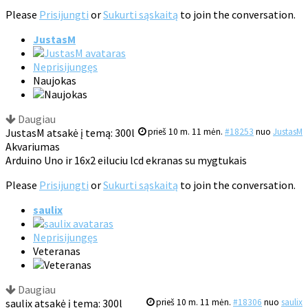
Please
Prisijungti
or
Sukurti sąskaitą
to join the conversation.
JustasM
Neprisijungęs
Naujokas
Daugiau
JustasM atsakė į temą: 300l
prieš 10 m. 11 mėn.
#18253
nuo
JustasM
Akvariumas
Arduino Uno ir 16x2 eiluciu lcd ekranas su mygtukais
Please
Prisijungti
or
Sukurti sąskaitą
to join the conversation.
saulix
Neprisijungęs
Veteranas
Daugiau
saulix atsakė į temą: 300l
prieš 10 m. 11 mėn.
#18306
nuo
saulix