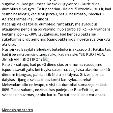
sugalvojau, kad gal imesti kazkokiu gyventoju, kurie tuos
dumblius suvalgytu. Ta ir padariau - ileidau 5 otocinklusus ir, kad
seima nesakytu, kad zuvu pirkau, bet ju nesimato, imeciau 3
Apistogramas ir 10 minoru.
Kadangi viskas toliau dumblejo "ant akiu", melsvadublis
ataugdavo per diena po valymo, nuo starto atlikti ~3-4 vandens
keitimai po ~20-30%...sugalvojau, kad bent su bakteriju
sukeltomis problemomis (cianobakterijos) noretu susitvarkyti
atskirai.
Nusipirkau EasyLife BlueExit buteliuka is akvazoo.lt . Patiko tai,
kad ji be eritromicino...nepatiko, kad neaisku "SU KUO TADA,
JEI BE ANTIBIOTIKO" ?
Kaip tik sutapo, kad po ~3 dienu sios priemones naudojimo
ispuole savaitgalis bei isvyka su seima, taigi visa akvariuma ~2.5
dienom isjungiau, palikes tik filtra ir sildyma. Grizes, pirmas
dalykas - ijungti sviesa ir paziureti kas ivyko...eureka!
Melsvadumblio ne kvapo, o visi kiti dumbliai sumazejo kokiais
80%. Tiesa sakant, nezinau kas padejo...ar BlueExit'as, ar
sviesos nebuvimas, ar abu kartu. Turbut paskutinis variantas.
Menesis po starto