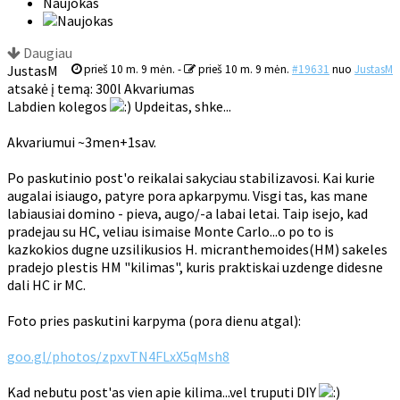
Naujokas
Daugiau
JustasM
prieš 10 m. 9 mėn.
-
prieš 10 m. 9 mėn.
#19631
nuo
JustasM
atsakė į temą: 300l Akvariumas
Labdien kolegos
Updeitas, shke...
Akvariumui ~3men+1sav.
Po paskutinio post'o reikalai sakyciau stabilizavosi. Kai kurie
augalai isiaugo, patyre pora apkarpymu. Visgi tas, kas mane
labiausiai domino - pieva, augo/-a labai letai. Taip isejo, kad
pradejau su HC, veliau isimaise Monte Carlo...o po to is
kazkokios dugne uzsilikusios H. micranthemoides(HM) sakeles
pradejo plestis HM "kilimas", kuris praktiskai uzdenge didesne
dali HC ir MC.
Foto pries paskutini karpyma (pora dienu atgal):
goo.gl/photos/zpxvTN4FLxX5qMsh8
Kad nebutu post'as vien apie kilima...vel truputi DIY