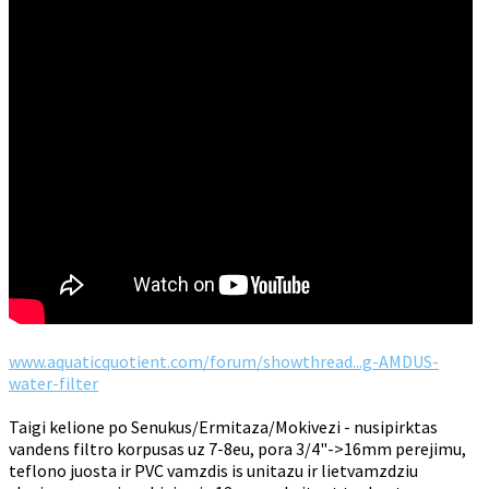
www.aquaticquotient.com/forum/showthread...g-AMDUS-
water-filter
Taigi kelione po Senukus/Ermitaza/Mokivezi - nusipirktas
vandens filtro korpusas uz 7-8eu, pora 3/4"->16mm perejimu,
teflono juosta ir PVC vamzdis is unitazu ir lietvamzdziu