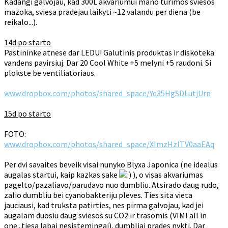
Kadangi galvojau, kad 300L akvariumui mano turimos sviesos
mazoka, sviesa pradejau laikyti ~12 valandu per diena (be
reikalo...).
14d po starto
Pastininke atnese dar LEDU! Galutinis produktas ir diskoteka
vandens pavirsiuj. Dar 20 Cool White +5 melyni +5 raudoni. Si
plokste be ventiliatoriaus.
www.dropbox.com/photos/shared_space/Yq35HgSDLutjUrn
15d po starto
FOTO:
www.dropbox.com/photos/shared_space/XImzHzITV0aaEAq
Per dvi savaites beveik visai nunyko Blyxa Japonica (ne idealus
augalas startui, kaip kazkas sake
), o visas akvariumas
pagelto/pazaliavo/parudavo nuo dumbliu. Atsirado daug rudo,
zalio dumbliu bei cyanobakteriju pleves. Ties sita vieta
jauciausi, kad truksta patirties, nes pirma galvojau, kad jei
augalam duosiu daug sviesos su CO2 ir trasomis (VIMI all in
one...tiesa labai nesistemingai), dumbliai prades nykti. Dar