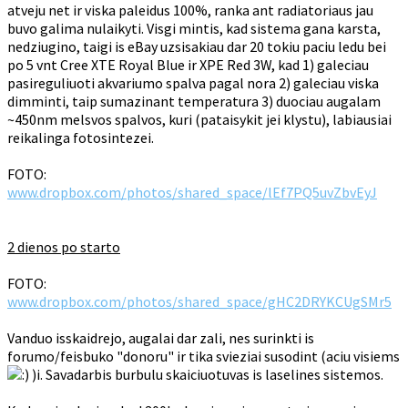
atveju net ir viska paleidus 100%, ranka ant radiatoriaus jau
buvo galima nulaikyti. Visgi mintis, kad sistema gana karsta,
nedziugino, taigi is eBay uzsisakiau dar 20 tokiu paciu ledu bei
po 5 vnt Cree XTE Royal Blue ir XPE Red 3W, kad 1) galeciau
pasireguliuoti akvariumo spalva pagal nora 2) galeciau viska
dimminti, taip sumazinant temperatura 3) duociau augalam
~450nm melsvos spalvos, kuri (pataisykit jei klystu), labiausiai
reikalinga fotosintezei.
FOTO:
www.dropbox.com/photos/shared_space/lEf7PQ5uvZbvEyJ
2 dienos po starto
FOTO:
www.dropbox.com/photos/shared_space/gHC2DRYKCUgSMr5
Vanduo isskaidrejo, augalai dar zali, nes surinkti is
forumo/feisbuko "donoru" ir tika svieziai susodint (aciu visiems
)i. Savadarbis burbulu skaiciuotuvas is laselines sistemos.