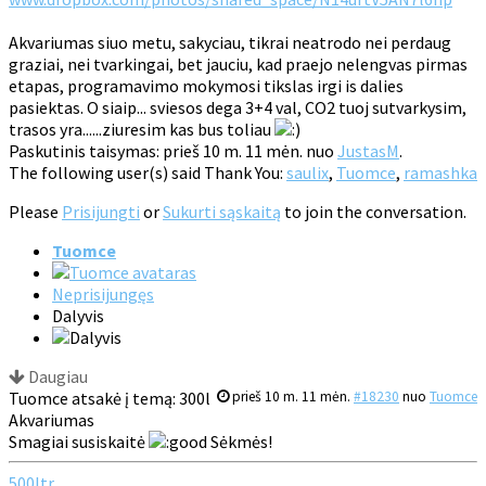
Akvariumas siuo metu, sakyciau, tikrai neatrodo nei perdaug
graziai, nei tvarkingai, bet jauciu, kad praejo nelengvas pirmas
etapas, programavimo mokymosi tikslas irgi is dalies
pasiektas. O siaip... sviesos dega 3+4 val, CO2 tuoj sutvarkysim,
trasos yra......ziuresim kas bus toliau
Paskutinis taisymas: prieš 10 m. 11 mėn. nuo
JustasM
.
The following user(s) said Thank You:
saulix
,
Tuomce
,
ramashka
Please
Prisijungti
or
Sukurti sąskaitą
to join the conversation.
Tuomce
Neprisijungęs
Dalyvis
Daugiau
Tuomce atsakė į temą: 300l
prieš 10 m. 11 mėn.
#18230
nuo
Tuomce
Akvariumas
Smagiai susiskaitė
Sėkmės!
500ltr