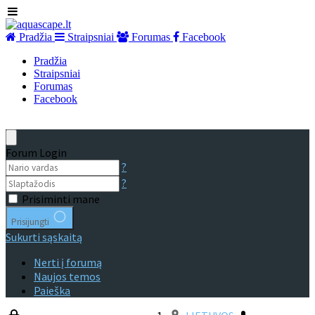
Pradžia
Straipsniai
Forumas
Facebook
Pradžia
Straipsniai
Forumas
Facebook
Forum Login
?
?
Prisiminti mane
Prisijungti
Sukurti sąskaitą
Nerti į forumą
Naujos temos
Paieška