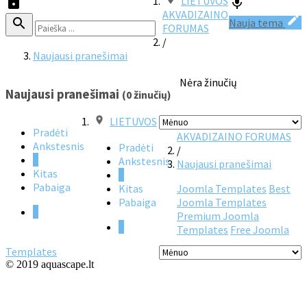
LIETUVOS
AKVADIZAINO
Nauja tema
FORUMAS
/
Naujausi pranešimai
Nėra žinučių
Naujausi pranešimai
(0 žinučių)
LIETUVOS
Pradėti
AKVADIZAINO FORUMAS
Ankstesnis
Pradėti
/
1
Ankstesnis
Naujausi pranešimai
Kitas
1
Pabaiga
Kitas
Joomla Templates
Best
Pabaiga
Joomla Templates
1
Premium Joomla
1
Templates
Free Joomla
Templates
© 2019 aquascape.lt