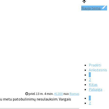
Nauja tema
Pradėti
Ankstesnis
1
2
Kitas
Pabaiga
prieš 13 m. 4 mėn.
#1300
nuo
Romas
1
ausiu metu patobulinimų nesulauksim. Vargais
2