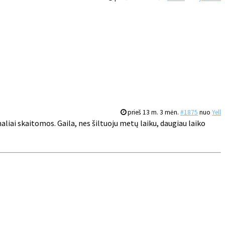
prieš 13 m. 3 mėn.
#1875
nuo
Yell
aliai skaitomos. Gaila, nes šiltuoju metų laiku, daugiau laiko