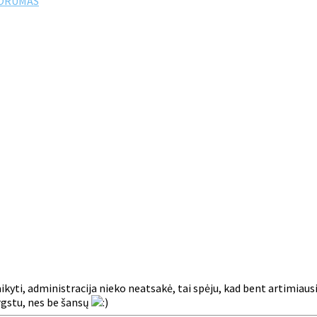
FORUMAS
taikyti, administracija nieko neatsakė, tai spėju, kad bent artimi
argstu, nes be šansų