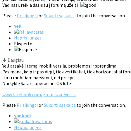
Vadinasi, reikia dažniau į forumą užeiti..
Please
Prisijungti
or
Sukurti sąskaitą
to join the conversation.
Yell
Neprisijungęs
Ekspertė
Daugiau
Yell atsakė į temą: mobili versija, problemos ir sprendimai
Pas mane, kaip ir pas Virgį, tiek vertikaliai, tiek horizontaliai 
turiu mobiliam naršymui, nei prie pc.
Naršyklė Safari, operacinė iOS 6.1.3
www.facebook.com/groups/krevetes
Please
Prisijungti
or
Sukurti sąskaitą
to join the conversation.
yankadi
Neprisijungęs