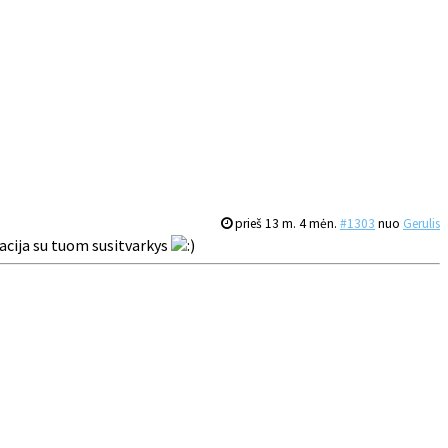
prieš 13 m. 4 mėn.
#1303
nuo
Gerulis
racija su tuom susitvarkys