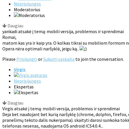
Neprisijungęs
Moderatorius
Daugiau
yankadi atsakė į temą: mobili versija, problemos ir sprendimai
Romai,
matom kas yra ir kaip yra. O kolkas tikrai su mobiliom formom ne
Opera nėra optimali naršyklė, jeigu ką..
Please
Prisijungti
or
Sukurti sąskaitą
to join the conversation.
Virgis
Neprisijungęs
Ekspertas
Daugiau
Virgis atsakė į temą: mobili versija, problemos ir sprendimai
Deja bet naudojant bet kurią naršyklę (chrome, dolphin, firefox, o
pranešimų teksto dalis nukerpama). skaityti darosi sunkoka tokiu a
telefonas nesenas, naudojama OS android ICS4.0.4...