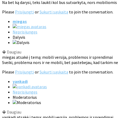
Na bet ką darysi, teks laukti kol bus sutvarkyta, nors mobiliomis 
Please
Prisijungti
or
Sukurti sąskaitą
to join the conversation.
miegas
Neprisijungęs
Dalyvis
Daugiau
miegas atsakė į temą: mobili versija, problemos ir sprendimai
Sveiki, problema nors ir ne mobili, bet pastebejau, kad tarkim ne
Please
Prisijungti
or
Sukurti sąskaitą
to join the conversation.
yankadi
Neprisijungęs
Moderatorius
Daugiau
yankadi atsakė į temą: mobili versija, problemos ir sprendimai