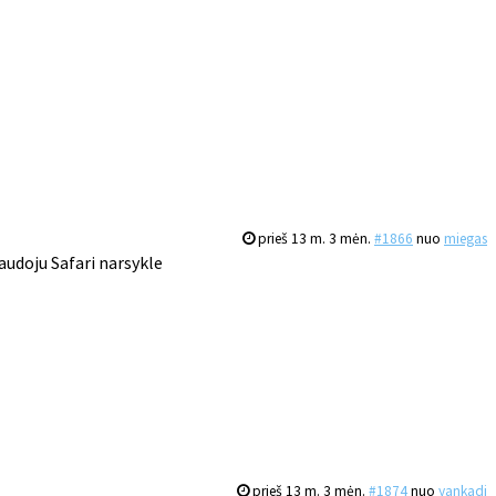
prieš 13 m. 3 mėn.
#1866
nuo
miegas
audoju Safari narsykle
prieš 13 m. 3 mėn.
#1874
nuo
yankadi