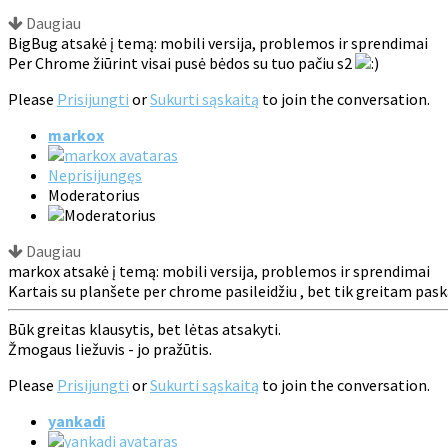
Daugiau
BigBug atsakė į temą: mobili versija, problemos ir sprendimai
Per Chrome žiūrint visai pusė bėdos su tuo pačiu s2
Please
Prisijungti
or
Sukurti sąskaitą
to join the conversation.
markox
Neprisijungęs
Moderatorius
Daugiau
markox atsakė į temą: mobili versija, problemos ir sprendimai
Kartais su planšete per chrome pasileidžiu , bet tik greitam pas
Būk greitas klausytis, bet lėtas atsakyti.
Žmogaus liežuvis - jo pražūtis.
Please
Prisijungti
or
Sukurti sąskaitą
to join the conversation.
yankadi