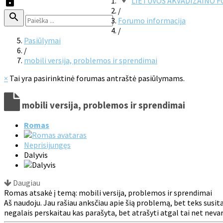
LIETUVOS AKVADIZAINO 
/
Forumo informacija
/
Pasiūlymai
/
mobili versija, problemos ir sprendimai
×
Tai yra pasirinktinė forumas antraštė pasiūlymams.
mobili versija, problemos ir sprendimai
Romas
Neprisijungęs
Dalyvis
Daugiau
Romas atsakė į temą: mobili versija, problemos ir sprendimai
Aš naudoju. Jau rašiau anksčiau apie šią problemą, bet teks susi
negalais perskaitau kas parašyta, bet atrašyti atgal tai net nev