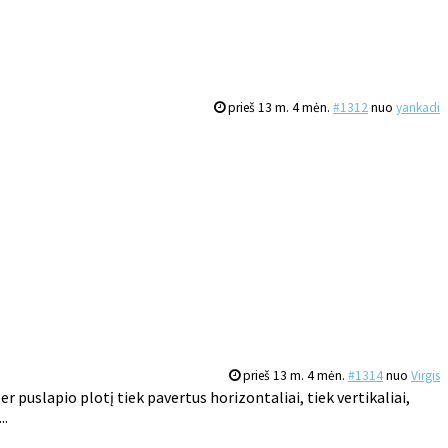
prieš 13 m. 4 mėn.
#1312
nuo
yankadi
prieš 13 m. 4 mėn.
#1314
nuo
Virgis
 puslapio plotį tiek pavertus horizontaliai, tiek vertikaliai,
..