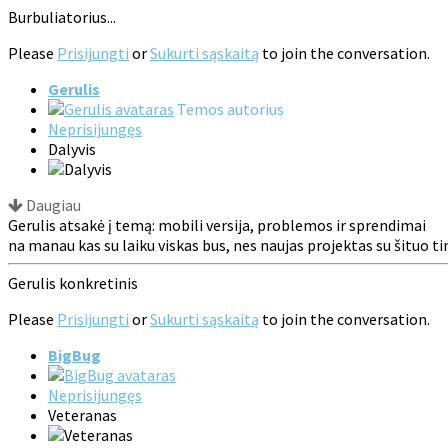
Burbuliatorius...
Please
Prisijungti
or
Sukurti sąskaitą
to join the conversation.
Gerulis
Temos autorius
Neprisijungęs
Dalyvis
Daugiau
Gerulis atsakė į temą: mobili versija, problemos ir sprendimai
na manau kas su laiku viskas bus, nes naujas projektas su šituo 
Gerulis konkretinis
Please
Prisijungti
or
Sukurti sąskaitą
to join the conversation.
BigBug
Neprisijungęs
Veteranas