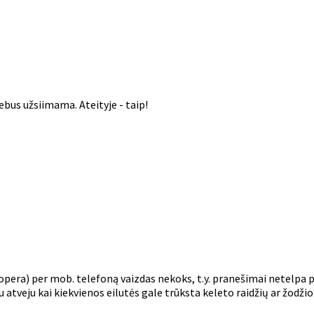
bus užsiimama. Ateityje - taip!
pera) per mob. telefoną vaizdas nekoks, t.y. pranešimai netelpa per
tveju kai kiekvienos eilutės gale trūksta keleto raidžių ar žodžio.