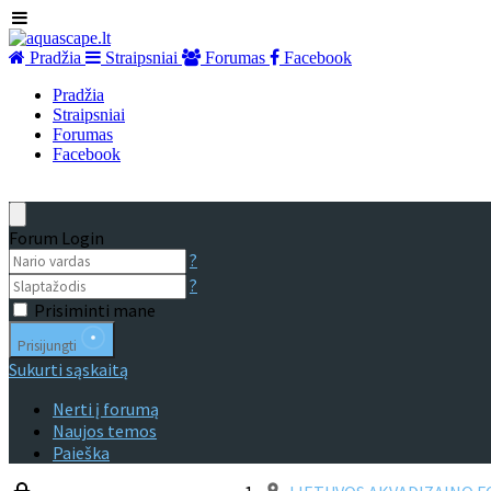
Pradžia
Straipsniai
Forumas
Facebook
Pradžia
Straipsniai
Forumas
Facebook
Forum Login
?
?
Prisiminti mane
Prisijungti
Sukurti sąskaitą
Nerti į forumą
Naujos temos
Paieška